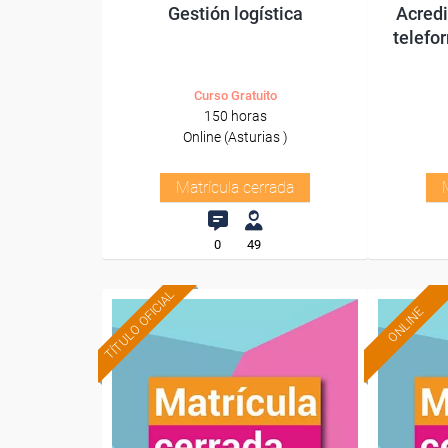
Gestión logística
Acredi
telefo
Curso Gratuito
150 horas
Online (Asturias )
Matrícula cerrada
0
49
TÍTULO OFICIAL
ONLINE