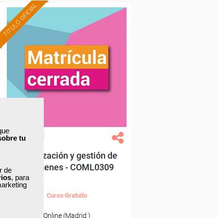
TÍTULO OFICIAL
que
Grupo Femxa
sobre tu
Organización y gestión de
almacenes - COML0309
ar de
rios
, para
marketing
Curso Gratuito
Online (Madrid )