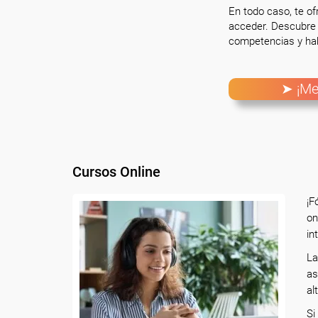
En todo caso, te o
acceder. Descubre 
competencias y hab
➤ ¡Me
Cursos Online
¡F
on
in
La
as
al
Si