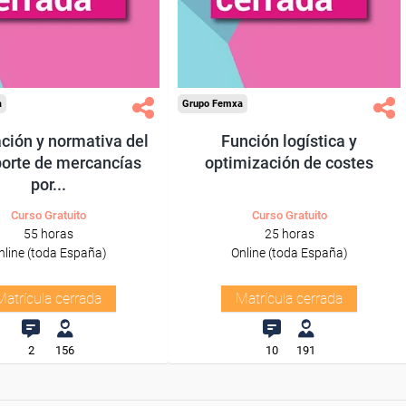
a
Grupo Femxa
ción y normativa del
Función logística y
porte de mercancías
optimización de costes
por...
Curso Gratuito
Curso Gratuito
55 horas
25 horas
nline (toda España)
Online (toda España)
Matrícula cerrada
Matrícula cerrada
2
156
10
191