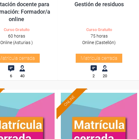
tación docente para
Gestión de residuos
rmación: Formador/a
online
Curso Gratuito
Curso Gratuito
60 horas
75 horas
Online (Asturias )
Online (Castellón)
Matrícula cerrada
Matrícula cerrada
6
40
2
20
ONLINE