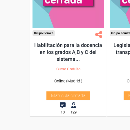
Grupo Femxa
Grupo Femx
Habilitación para la docencia
Legisla
en los grados A,B y C del
trans
sistema...
Curso Gratuito
Online (Madrid )
O
Matrícula cerrada
10
129