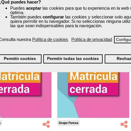
¿Qué puedes hacer?
Puedes
aceptar
las cookies para que tu experiencia en la web
óptima.
Matrícula cerrada
Matrícula cerrada
También puedes
configurar
las cookies y seleccionar solo aqu
quiera permitir en tu navegador. Si no seleccionas ninguna util
las que sean indispensables para la navegación.
19
365
20
492
Consulta nuestra
Política de cookies
Política de privacidad
Configu
ONLINE
Permitir cookies
Permitir todas las cookies
Rechaz
a
Grupo Femxa