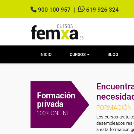
900 100 957
|
619 926 324
INICIO
CURSOS
BLOG
Encuentra
necesida
FORMACIÓN 
Los cursos gratuito
desempleados resid
a esta formación gr