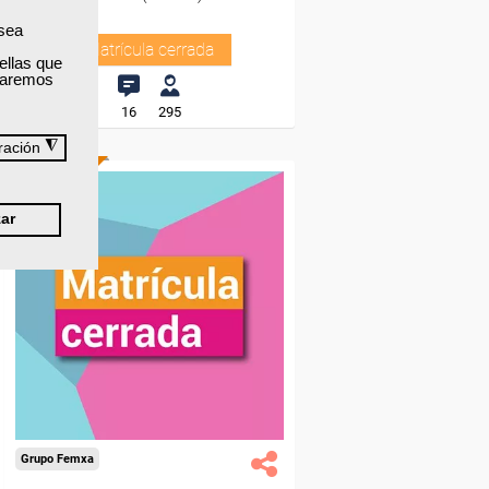
 sea
Matrícula cerrada
ellas que
izaremos
16
295
◮
ración
ONLINE
ar
Grupo Femxa