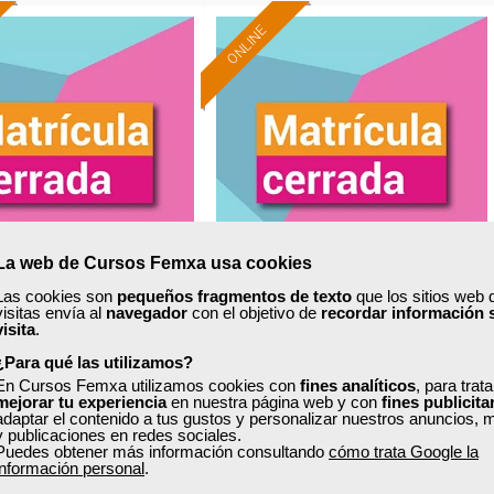
ONLINE
La web de Cursos Femxa usa cookies
Las cookies son
pequeños fragmentos de texto
que los sitios web 
a
Grupo Femxa
visitas envía al
navegador
con el objetivo de
recordar información 
visita
.
ación en la cocina
Técnicas culinarias para
¿Para qué las utilizamos?
pescados, crustáceos y
En Cursos Femxa utilizamos cookies con
fines analíticos
, para trat
mejorar tu experiencia
en nuestra página web y con
fines publicita
moluscos
adaptar el contenido a tus gustos y personalizar nuestros anuncios, 
y publicaciones en redes sociales.
Curso Gratuito
Curso Gratuito
Puedes obtener más información consultando
cómo trata Google la
35 horas
80 horas
información personal
.
nline (toda España)
Online (toda España)