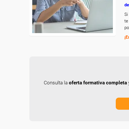
de
Si
te
po
¡E
Consulta la
oferta formativa completa
y