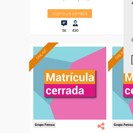
Matrícula cerrada
56
430
ONLINE
ONLINE
Grupo Femxa
Grupo Femx