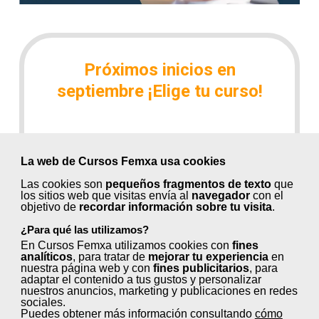
Próximos inicios en
septiembre ¡Elige tu curso!
Control de métodos y tiempos en
La web de Cursos Femxa usa cookies
procesos (30 horas)
Las cookies son
pequeños fragmentos de texto
que
Fidelización y retención de clientes (24
los sitios web que visitas envía al
navegador
con el
objetivo de
recordar información sobre tu visita
.
horas)
¿Para qué las utilizamos?
Gestión de comunidades virtuales (100
En Cursos Femxa utilizamos cookies con
fines
horas)
analíticos
, para tratar de
mejorar tu experiencia
en
nuestra página web y con
fines publicitarios
, para
adaptar el contenido a tus gustos y personalizar
Herramientas en internet: comercio
nuestros anuncios, marketing y publicaciones en redes
sociales.
electrónico (80 horas)
Puedes obtener más información consultando
cómo