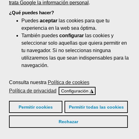
trata Google la información personal
.
Marketing digital: diseño web,
¿Qué puedes hacer?
herramientas, estrategias y gestión (55
Puedes
aceptar
las cookies para que tu
horas)
experiencia en la web sea óptima.
Negocios online y comercio
También puedes
configurar
las cookies y
electrónico (80 horas)
seleccionar solo aquellas que quiera permitir en
tu navegador. Si no seleccionas ninguna
Neuromarketing (35 horas)
utilizaremos las que sean indispensables para la
navegación.
Organización de eventos y protocolo (65
horas)
Consulta nuestra
Política de cookies
Posicionamiento en buscadores (50
Política de privacidad
◮
Configuración
horas)
Permitir cookies
Permitir todas las cookies
Proyectos de decoración comercial (80
horas)
Rechazar
Técnicas de gestión del servicio de
venta y de postventa (30 horas)