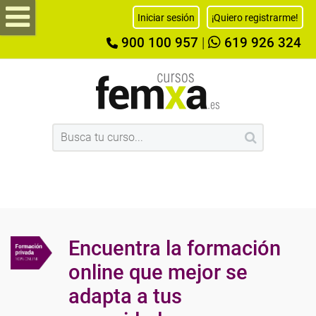
Iniciar sesión
¡Quiero registrarme!
900 100 957
|
619 926 324
Encuentra la formación
online que mejor se
adapta a tus