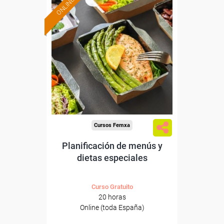
ONLINE
Formación 100%
subvencionada.
Para desempleados,
trabajadores y autónomos.
Sector
-Hosteleria y Turismo.
Cursos Femxa
Planificación de menús y
dietas especiales
Curso Gratuito
20 horas
Online (toda España)