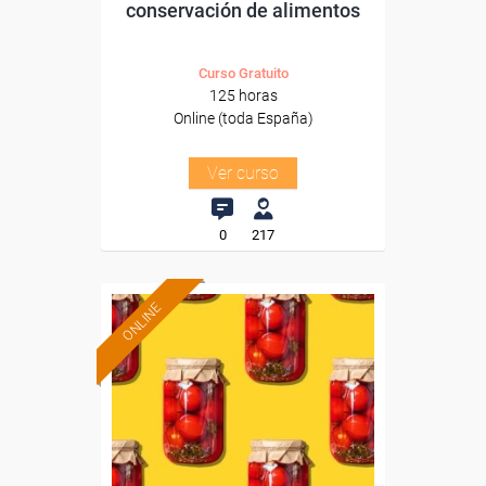
conservación de alimentos
Curso Gratuito
125 horas
Online (toda España)
Ver curso
0
217
ONLINE
Formación 100%
subvencionada.
Para desempleados,
trabajadores y autónomos.
Sector