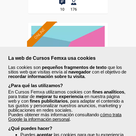
10
176
ONLINE
La web de Cursos Femxa usa cookies
Las cookies son
pequeños fragmentos de texto
que los
sitios web que visitas envía al
navegador
con el objetivo de
recordar información sobre tu visita
.
¿Para qué las utilizamos?
En Cursos Femxa utilizamos cookies con
fines analíticos
,
para tratar de
mejorar tu experiencia
en nuestra página
web y con
fines publicitarios
, para adaptar el contenido a
tus gustos y personalizar nuestros anuncios, marketing y
Cursos Femxa
publicaciones en redes sociales.
Puedes obtener más información consultando
cómo trata
Aprovisionamiento de
Google la información personal
.
materias primas en cocina
¿Qué puedes hacer?
Puedes
aceptar
las cookies para que tu experiencia