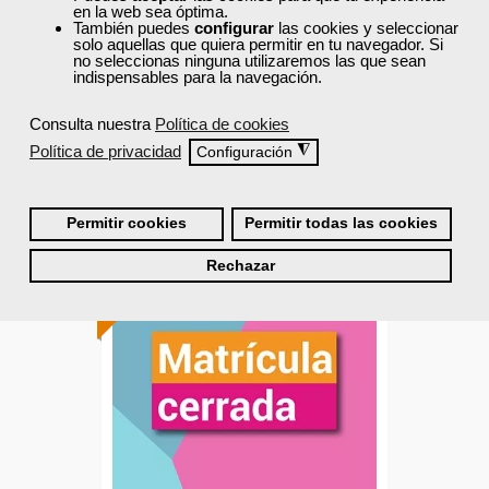
en la web sea óptima.
Curso Gratuito
También puedes
configurar
las cookies y seleccionar
solo aquellas que quiera permitir en tu navegador. Si
80 horas
no seleccionas ninguna utilizaremos las que sean
Online (toda España)
indispensables para la navegación.
Consulta nuestra
Política de cookies
Matrícula cerrada
Política de privacidad
◮
Configuración
0
102
Permitir cookies
Permitir todas las cookies
ONLINE
Rechazar