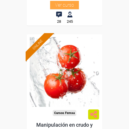
Ver curso
28
245
ONLINE
Formación 100%
subvencionada.
Para desempleados,
trabajadores y autónomos.
Sector
-Otros Servicios.
Cursos Femxa
Manipulación en crudo y