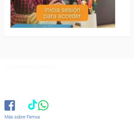
Quiénes Somos:
Especialistas en consultoría y
formación para el empleo
.
Nuestro objetivo diario es, única y exclusivamente, ayudarte a
conseguir tus metas profesionales ofreciéndote los mejores
cursos
del momento. ¿Te apuntas?
Más sobre Femxa