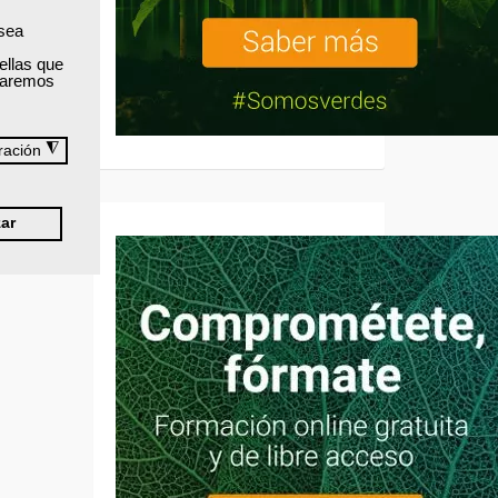
 sea
ellas que
izaremos
◮
ración
N LA
ar