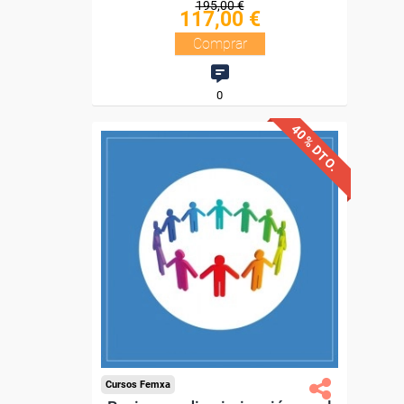
195,00 €
117,00 €
Comprar
0
40% DTO.
Descuentos especiales
Sin requisitos de acceso
Diploma.
Compra segura
Cursos Femxa