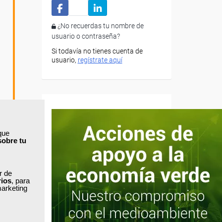
¿No recuerdas tu nombre de
usuario o contraseña?
Si todavía no tienes cuenta de
usuario,
regístrate aquí
que
sobre tu
ar de
rios
, para
marketing
obre