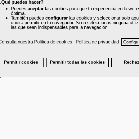
¿Qué puedes hacer?
Puedes
aceptar
las cookies para que tu experiencia en la web
 DESCANSO, AFECTO. IMPLICACIONES EDUCATIVAS.
óptima.
También puedes
configurar
las cookies y seleccionar solo aqu
quiera permitir en tu navegador. Si no seleccionas ninguna util
ón Infantil.
las que sean indispensables para la navegación.
tos saludables en el niño.
Consulta nuestra
Política de cookies
Política de privacidad
Configu
DE EDUCACIÓN INFANTIL. PREVENCIÓN Y PROMOCIÓN DE LA SALUD E
EDIDAS DE PREVENCIÓN DE ENFERMEDADES Y ACCIDENTES.
Permitir cookies
Permitir todas las cookies
Rechaz
scuela.
.