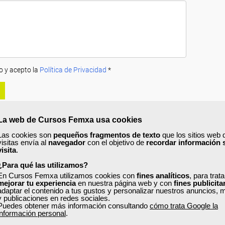
o y acepto la
Política de Privacidad
*
La web de Cursos Femxa usa cookies
Las cookies son
pequeños fragmentos de texto
que los sitios web 
visitas envía al
navegador
con el objetivo de
recordar información 
visita
.
A
PRECIOS
OPINIONES
¿Para qué las utilizamos?
urso?
En Cursos Femxa utilizamos cookies con
fines analíticos
, para trat
mejorar tu experiencia
en nuestra página web y con
fines publicita
adaptar el contenido a tus gustos y personalizar nuestros anuncios, 
educación infantil,
aprenderás habilidades y competencias necesarias s
y publicaciones en redes sociales.
n de la salud en el primer ciclo de Educación Infantil.
Puedes obtener más información consultando
cómo trata Google la
información personal
.