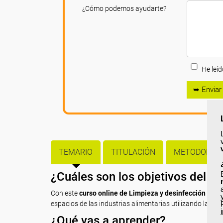
¿Cómo podemos ayudarte?
He leíd
➥ Enviar
TEMARIO
TITULACIÓN
METODOLOGÍ
¿Cuáles son los objetivos del c
Con este
curso online de Limpieza y desinfección en la
espacios de las industrias alimentarias utilizando las t
¿Qué vas a aprender?