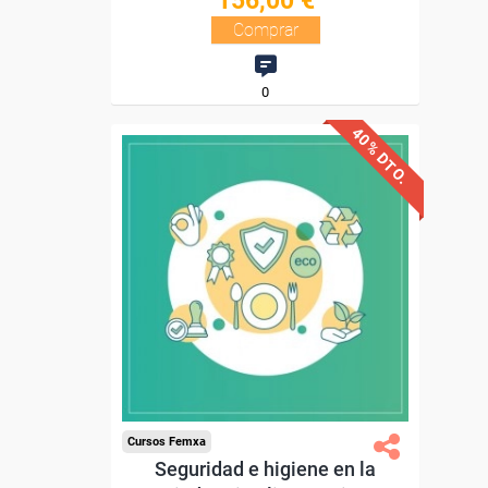
156,00 €
Comprar
0
40% DTO.
Descuentos especiales
Sin requisitos de acceso
Diploma.
Compra segura
Cursos Femxa
Seguridad e higiene en la