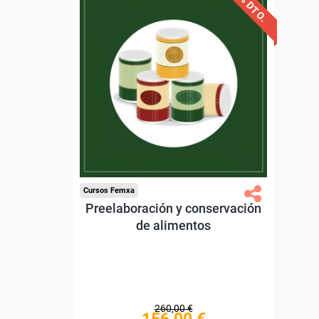
40% DTO.
Descuentos especiales
Sin requisitos de acceso
Diploma.
Compra segura
Cursos Femxa
Preelaboración y conservación
de alimentos
260,00 €