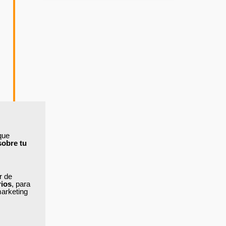
que
sobre tu
ar de
rios
, para
marketing
e los