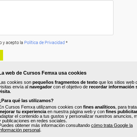
o y acepto la
Política de Privacidad
*
La web de Cursos Femxa usa cookies
Las cookies son
pequeños fragmentos de texto
que los sitios web 
visitas envía al
navegador
con el objetivo de
recordar información 
visita
.
A
PRECIOS
OPINIONES
¿Para qué las utilizamos?
urso?
En Cursos Femxa utilizamos cookies con
fines analíticos
, para trat
mejorar tu experiencia
en nuestra página web y con
fines publicita
adaptar el contenido a tus gustos y personalizar nuestros anuncios, 
 industria alimentaria,
aprenderás a realizar correctamente la limpieza d
y publicaciones en redes sociales.
écnicas y productos adecuados.
Puedes obtener más información consultando
cómo trata Google la
información personal
.