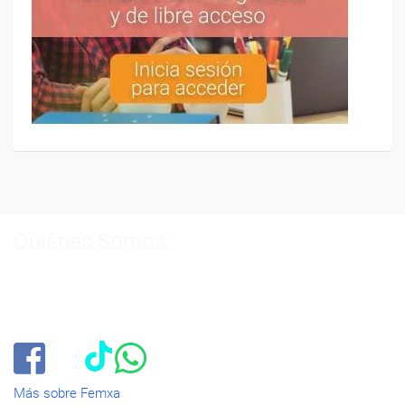
Quiénes Somos:
Especialistas en consultoría y
formación para el empleo
.
Nuestro objetivo diario es, única y exclusivamente, ayudarte a
conseguir tus metas profesionales ofreciéndote los mejores
cursos
del momento. ¿Te apuntas?
Más sobre Femxa