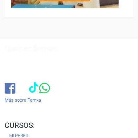
Quiénes Somos:
Especialistas en consultoría y
formación para el empleo
.
Nuestro objetivo diario es, única y exclusivamente, ayudarte a
conseguir tus metas profesionales ofreciéndote los mejores
cursos
del momento. ¿Te apuntas?
Más sobre Femxa
CURSOS:
MI PERFIL