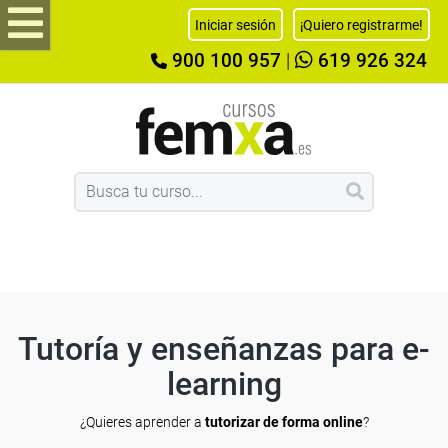
Iniciar sesión
¡Quiero registrarme!
900 100 957
|
619 926 324
Tutoría y enseñanzas para e-
learning
¿Quieres aprender a
tutorizar de forma online
?