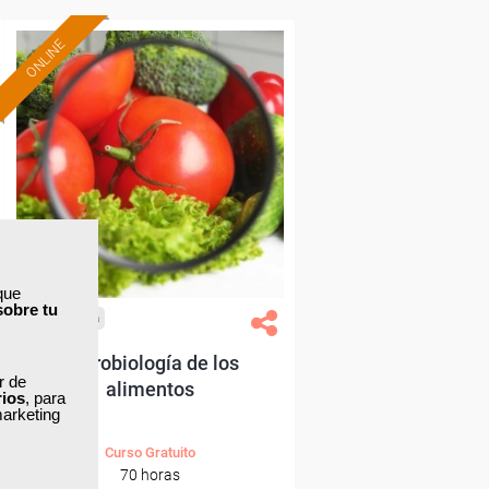
ONLINE
Formación 100%
subvencionada.
Para desempleados,
trabajadores y autónomos.
Sector
-Industria Alimentaria.
que
sobre tu
Cursos Femxa
Microbiología de los
ar de
alimentos
rios
, para
marketing
Curso Gratuito
70 horas