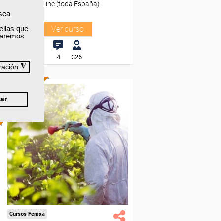
Online (toda España)
 sea
ellas que
Ver curso
izaremos
4
326
◮
ración
ONLINE
ar
Formación 100%
subvencionada.
Para desempleados,
trabajadores y autónomos.
Sector
-Mediambiente.
Cursos Femxa