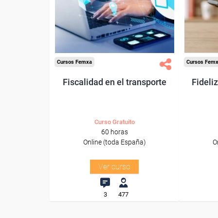
trabajadores y autónomos.
trabajado
Sector
-Transporte y Logística.
-Servici
Cursos Femxa
Cursos Fem
Fiscalidad en el transporte
Fideli
Curso Gratuito
60 horas
Online (toda España)
O
Ver curso
3
477