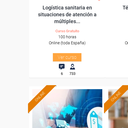
Logística sanitaria en
Té
situaciones de atención a
múltiples...
Curso Gratuito
100 horas
Online (toda España)
O
Ver curso
6
733
ONLINE
ONLINE
Formación 100%
subvencionada.
Para desempleados,
Pa