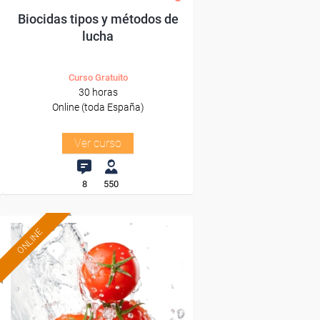
Biocidas tipos y métodos de
lucha
Curso Gratuito
30 horas
Online (toda España)
Ver curso
8
550
ONLINE
Formación 100%
subvencionada.
Para desempleados,