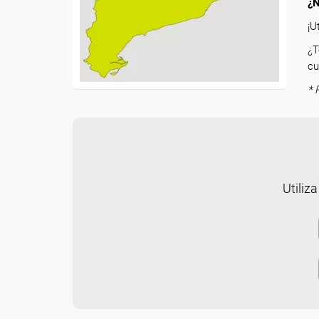
¿N
¡U
¿T
cu
* 
Utiliza