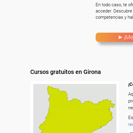
En todo caso, te o
acceder. Descubre 
competencias y hab
➤ ¡Me
Cursos gratuitos en Girona
¡C
Aq
pr
ne
Es
re