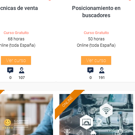
cnicas de venta
Posicionamiento en
buscadores
Curso Gratuito
Curso Gratuito
68 horas
50 horas
nline (toda España)
Online (toda España)
Ver curso
Ver curso
0
107
0
191
ONLINE
Formación 100%
Formación 100%
subvencionada.
subvencionada.
ra desempleados,
Para desempleados,