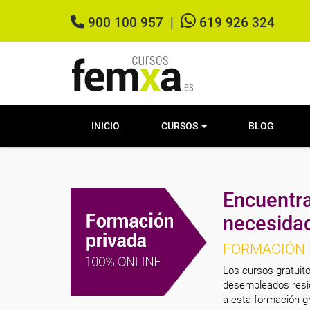
900 100 957
|
619 926 324
INICIO
CURSOS
BLOG
Encuentra
necesida
FORMACIÓN 
Los cursos gratuito
desempleados resid
a esta formación gr