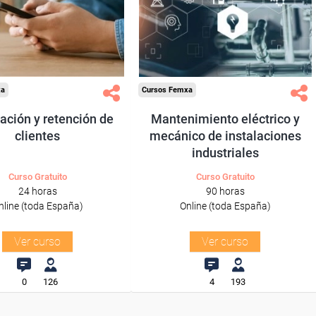
res y autónomos.
trabajadores y autónomos.
Sector
Sector
-Construcción e industrias
os a las Empresas.
Extractivas.
xa
Cursos Femxa
zación y retención de
Mantenimiento eléctrico y
clientes
mecánico de instalaciones
industriales
Curso Gratuito
Curso Gratuito
24 horas
90 horas
nline (toda España)
Online (toda España)
Ver curso
Ver curso
0
126
4
193