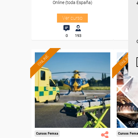
Online (toda España)
O
Ver curso
0
193
ONLINE
ONLINE
Formación 100%
subvencionada.
Para desempleados,
Pa
trabajadores y autónomos.
trabajado
Sector
-Transporte y Logística.
-Gr
Cursos Femxa
Cursos Fem