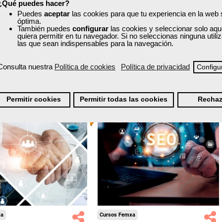
¿Qué puedes hacer?
nline (toda España)
Online (toda España)
Puedes
aceptar
las cookies para que tu experiencia en la web
óptima.
Ver curso
También puedes
configurar
las cookies y seleccionar solo aqu
Ver curso
quiera permitir en tu navegador. Si no seleccionas ninguna util
las que sean indispensables para la navegación.
0
28
0
286
Consulta nuestra
Política de cookies
Política de privacidad
Configu
ONLINE
Permitir cookies
Permitir todas las cookies
Rechaz
Formación 100%
Formación 100%
subvencionada.
subvencionada.
ra desempleados,
Para desempleados,
res y autónomos.
trabajadores y autónomos.
Sector
Sector
andes Almacenes.
-Servicios a las Empresas.
xa
Cursos Femxa