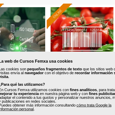
ONLINE
Formación 100%
Formación 100%
subvencionada.
subvencionada.
ra desempleados,
Para desempleados,
res y autónomos.
trabajadores y autónomos.
Sector
Sector
Industria Química.
-Industria Alimentaria.
La web de Cursos Femxa usa cookies
Las cookies son
pequeños fragmentos de texto
que los sitios web 
visitas envía al
navegador
con el objetivo de
recordar información 
xa
Cursos Femxa
visita
.
¿Para qué las utilizamos?
stema de gestión
Normativa de calidad
En Cursos Femxa utilizamos cookies con
fines analíticos
, para trat
mbiental: ISO 14001
alimentaria BCR: última
mejorar tu experiencia
en nuestra página web y con
fines publicita
versión
adaptar el contenido a tus gustos y personalizar nuestros anuncios, 
y publicaciones en redes sociales.
Puedes obtener más información consultando
cómo trata Google la
Curso Gratuito
Curso Gratuito
información personal
.
60 horas
20 horas