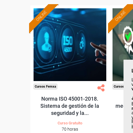
ONLINE
ONLINE
Formación 100%
subvencionada.
Para desempleados,
Pa
trabajadores y autónomos.
trabajado
Sector
-Industria Química.
-
Cursos Femxa
Cursos Fem
Norma ISO 45001-2018.
Si
Sistema de gestión de la
medioa
seguridad y la...
Curso Gratuito
70 horas