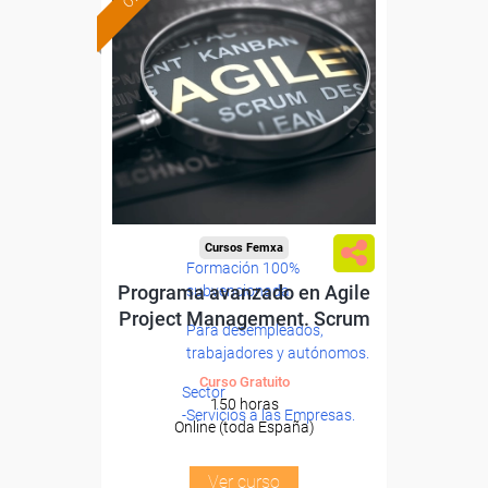
Cursos Femxa
Formación 100%
Programa avanzado en Agile
subvencionada.
Project Management. Scrum
Para desempleados,
trabajadores y autónomos.
Curso Gratuito
Sector
150 horas
-Servicios a las Empresas.
Online (toda España)
Ver curso