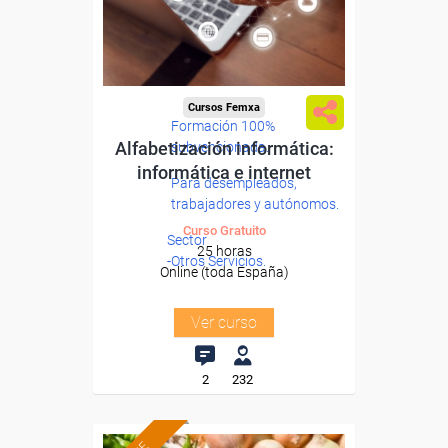
Cursos Femxa
Formación 100%
Alfabetización informática:
subvencionada.
informática e internet
Para desempleados,
trabajadores y autónomos.
Curso Gratuito
Sector
25 horas
-Otros Servicios.
Online (toda España)
Ver curso
2
232