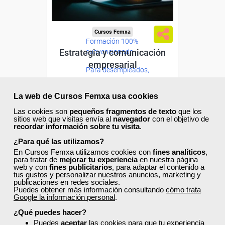
Cursos Femxa
Formación 100%
Estrategia y comunicación
subvencionada.
empresarial
Para desempleados,
trabajadores y autónomos.
Curso Gratuito
La web de Cursos Femxa usa cookies
Sector
60 horas
-Administración.
Las cookies son
pequeños fragmentos de texto
que los
Online (toda España)
sitios web que visitas envía al
navegador
con el objetivo de
recordar información sobre tu visita
.
Ver curso
¿Para qué las utilizamos?
En Cursos Femxa utilizamos cookies con
fines analíticos
,
para tratar de
mejorar tu experiencia
en nuestra página
web y con
fines publicitarios
, para adaptar el contenido a
2
79
tus gustos y personalizar nuestros anuncios, marketing y
publicaciones en redes sociales.
Puedes obtener más información consultando
cómo trata
Google la información personal
.
ONLINE
¿Qué puedes hacer?
Puedes
aceptar
las cookies para que tu experiencia