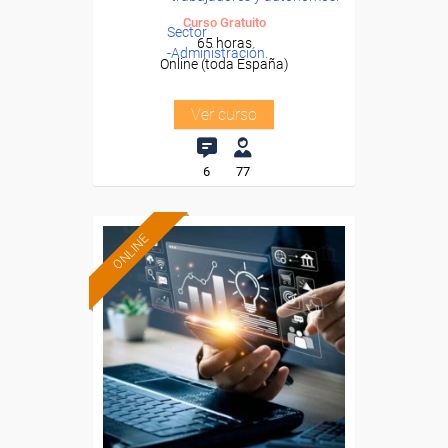
Curso Gratuito
Sector
65 horas
-Administración.
Online (toda España)
Ver curso
6
77
ONLINE