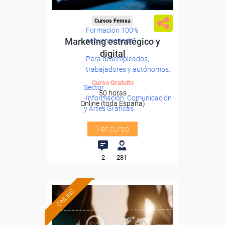
Cursos Femxa
Formación 100%
Marketing estratégico y
subvencionada.
digital
Para desempleados,
trabajadores y autónomos.
Curso Gratuito
Sector
50 horas
-Información, Comunicación
Online (toda España)
y Artes Gráficas.
Ver curso
2
281
ONLINE