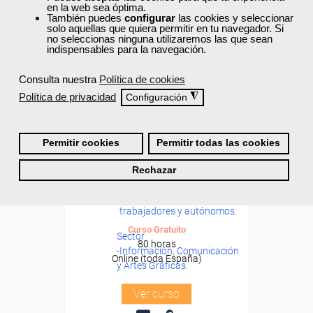
en la web sea óptima.
También puedes
configurar
las cookies y seleccionar
solo aquellas que quiera permitir en tu navegador. Si
no seleccionas ninguna utilizaremos las que sean
indispensables para la navegación.
Consulta nuestra
Política de cookies
Política de privacidad
◮
Configuración
Permitir cookies
Permitir todas las cookies
Cursos Femxa
Formación 100%
Rechazar
Negocios online y comercio
subvencionada.
electrónico
Para desempleados,
trabajadores y autónomos.
Curso Gratuito
Sector
80 horas
-Información, Comunicación
Online (toda España)
y Artes Gráficas.
Ver curso