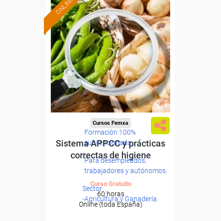
ONLINE
Cursos Femxa
Formación 100%
Sistema APPCC y prácticas
subvencionada.
correctas de higiene
Para desempleados,
trabajadores y autónomos.
Curso Gratuito
Sector
60 horas
-Agricultura y Ganadería.
Online (toda España)