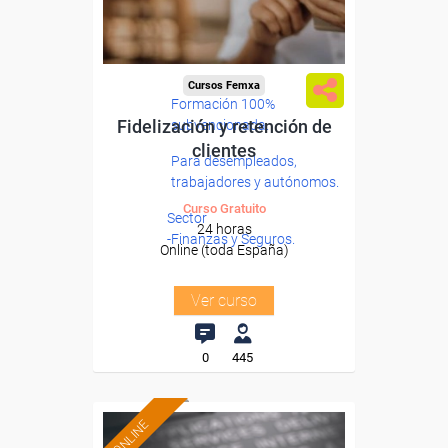
Cursos Femxa
Formación 100%
Fidelización y retención de
subvencionada.
clientes
Para desempleados,
trabajadores y autónomos.
Curso Gratuito
Sector
24 horas
-Finanzas y Seguros.
Online (toda España)
Ver curso
0
445
ONLINE