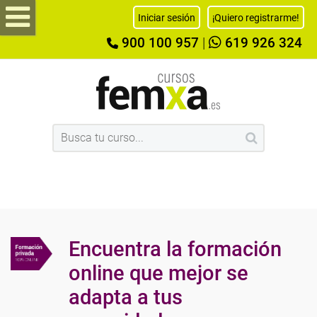
Iniciar sesión
¡Quiero registrarme!
900 100 957
|
619 926 324
Encuentra la formación
online que mejor se
adapta a tus