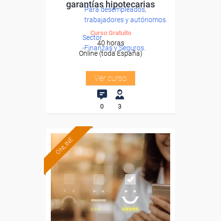
garantías hipotecarias
Para desempleados,
trabajadores y autónomos.
Curso Gratuito
Sector
40 horas
-Finanzas y Seguros.
Online (toda España)
Ver curso
0
3
ONLINE