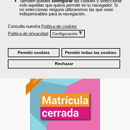
También puedes
configurar
las cookies y seleccionar
solo aquellas que quiera permitir en tu navegador. Si
no seleccionas ninguna utilizaremos las que sean
Curso Gratuito
indispensables para la navegación.
60 horas
Online (Comunidad Valenciana )
Consulta nuestra
Política de cookies
Política de privacidad
◮
Configuración
Matrícula cerrada
Permitir cookies
Permitir todas las cookies
25
55
Rechazar
ONLINE