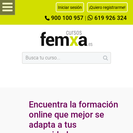
Iniciar sesión
¡Quiero registrarme!
900 100 957
|
619 926 324
Encuentra la formación
online que mejor se
adapta a tus