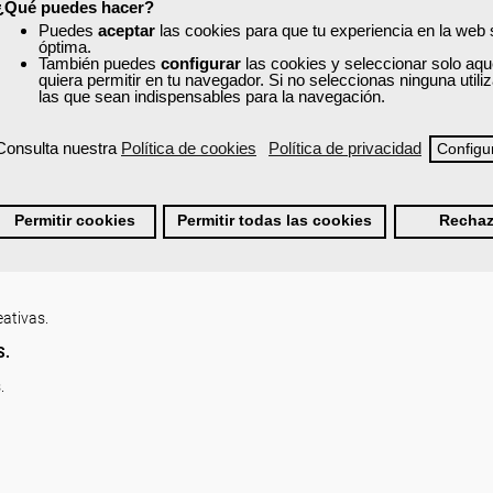
¿Qué puedes hacer?
Puedes
aceptar
las cookies para que tu experiencia en la web
DE MARKETING.
óptima.
También puedes
configurar
las cookies y seleccionar solo aqu
quiera permitir en tu navegador. Si no seleccionas ninguna util
las que sean indispensables para la navegación.
Consulta nuestra
Política de cookies
Política de privacidad
Configu
lan de Marketing Directo.
s Masivos.
Permitir cookies
Permitir todas las cookies
Rechaz
ngs, buzoneo mobile marketing, etc.)
eativas.
S.
.