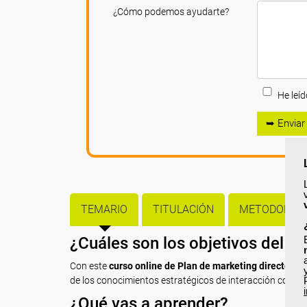
¿Cómo podemos ayudarte?
He leíd
➥ Enviar
TEMARIO
TITULACIÓN
METODOLOGÍ
¿Cuáles son los objetivos del c
Con este
curso online de Plan de marketing directo y fi
de los conocimientos estratégicos de interacción con el c
¿Qué vas a aprender?