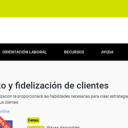
ORIENTACIÓN LABORAL
RECURSOS
AYUDA
o y fidelización de clientes
lización te proporcionará las habilidades necesarias para crear estrategi
us clientes.
online
0% DTO.
Femxa
Plazas disponibles