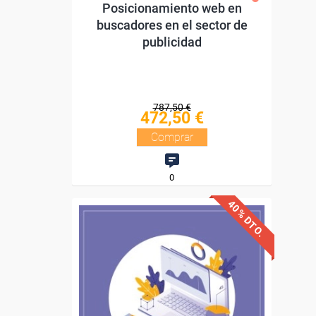
Posicionamiento web en
buscadores en el sector de
publicidad
787,50 €
472,50 €
Comprar
0
40% DTO.
Descuentos especiales
Sin requisitos de acceso