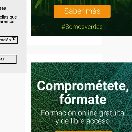
 sea
ellas que
izaremos
◮
ración
ar