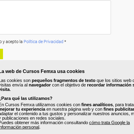
o y acepto la
Política de Privacidad
*
La web de Cursos Femxa usa cookies
Las cookies son
pequeños fragmentos de texto
que los sitios web 
visitas envía al
navegador
con el objetivo de
recordar información 
visita
.
A
PRECIOS
OPINIONES
¿Para qué las utilizamos?
urso?
En Cursos Femxa utilizamos cookies con
fines analíticos
, para trat
mejorar tu experiencia
en nuestra página web y con
fines publicita
adaptar el contenido a tus gustos y personalizar nuestros anuncios, 
delización de clientes,
aprenderás a definir un Plan de Marketing directo 
y publicaciones en redes sociales.
liente más efectivos y rentables y favoreciendo la fidelización de clientes.
Puedes obtener más información consultando
cómo trata Google la
información personal
.