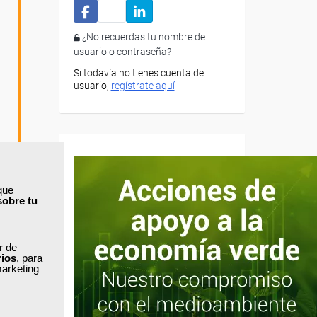
¿No recuerdas tu nombre de
usuario o contraseña?
Si todavía no tienes cuenta de
usuario,
regístrate aquí
que
sobre tu
ar de
rios
, para
marketing
a partir