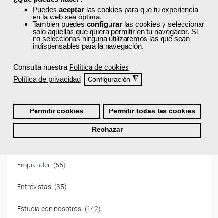
Puedes
aceptar
las cookies para que tu experiencia
en la web sea óptima.
También puedes
configurar
las cookies y seleccionar
solo aquellas que quiera permitir en tu navegador. Si
no seleccionas ninguna utilizaremos las que sean
indispensables para la navegación.
Filtra por categoría:
Consulta nuestra
Política de cookies
Administración
(32)
Política de privacidad
◮
Configuración
Desarrollo Profesional
(82)
Permitir cookies
Permitir todas las cookies
Educación
(85)
Rechazar
Empleo
(55)
Emprender
(55)
Entrevistas
(35)
Estudia con nosotros
(142)