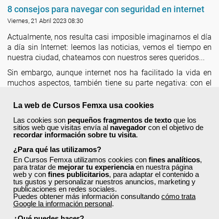
8 consejos para navegar con seguridad en internet
Viernes, 21 Abril 2023 08:30
Actualmente, nos resulta casi imposible imaginarnos el día
a día sin Internet: leemos las noticias, vemos el tiempo en
nuestra ciudad, chateamos con nuestros seres queridos...
Sin embargo, aunque internet nos ha facilitado la vida en
muchos aspectos, también tiene su parte negativa: con el
auge del comercio electrónico y de las transacciones
online,
nos hemos vuelto mucho más vulnerables
de cara
La web de Cursos Femxa usa cookies
a posibles fraudes.
Las cookies son
pequeños fragmentos de texto
que los
sitios web que visitas envía al
navegador
con el objetivo de
Leer más ...
recordar información sobre tu visita
.
¿Para qué las utilizamos?
En Cursos Femxa utilizamos cookies con
fines analíticos
,
para tratar de
mejorar tu experiencia
en nuestra página
web y con
fines publicitarios
, para adaptar el contenido a
tus gustos y personalizar nuestros anuncios, marketing y
publicaciones en redes sociales.
Puedes obtener más información consultando
cómo trata
Google la información personal
.
¿Qué puedes hacer?