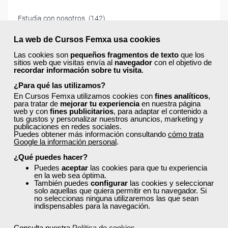
Estudia con nosotros
(142)
La web de Cursos Femxa usa cookies
Formación programada
(6)
Las cookies son
pequeños fragmentos de texto
que los
sitios web que visitas envía al
navegador
con el objetivo de
Hostelería
(31)
recordar información sobre tu visita
.
¿Para qué las utilizamos?
Idiomas
(19)
En Cursos Femxa utilizamos cookies con
fines analíticos
,
para tratar de
mejorar tu experiencia
en nuestra página
Marketing Digital y TICS
(139)
web y con
fines publicitarios
, para adaptar el contenido a
tus gustos y personalizar nuestros anuncios, marketing y
publicaciones en redes sociales.
Medioambiente
(19)
Puedes obtener más información consultando
cómo trata
Google la información personal
.
Ofimatica
(29)
¿Qué puedes hacer?
Puedes
aceptar
las cookies para que tu experiencia
en la web sea óptima.
Orientación Laboral
(42)
También puedes
configurar
las cookies y seleccionar
solo aquellas que quiera permitir en tu navegador. Si
no seleccionas ninguna utilizaremos las que sean
Otros
(87)
indispensables para la navegación.
Sanidad y salud
(59)
Consulta nuestra
Política de cookies