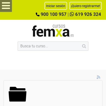
Iniciar sesión
¡Quiero registrarme!
900 100 957
|
619 926 324