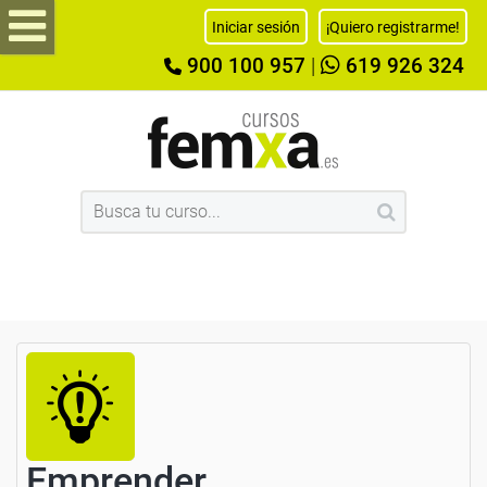
Iniciar sesión
¡Quiero registrarme!
900 100 957
|
619 926 324
Emprender