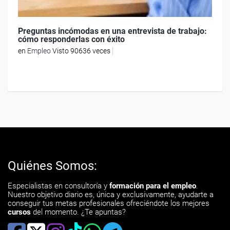
Preguntas incómodas en una entrevista de trabajo:
cómo responderlas con éxito
en
Empleo
Visto 90636 veces
Quiénes Somos:
Especialistas en consultoría y
formación para el empleo
.
Nuestro objetivo diario es, única y exclusivamente, ayudarte a
conseguir tus metas profesionales ofreciéndote los mejores
cursos
del momento. ¿Te apuntas?