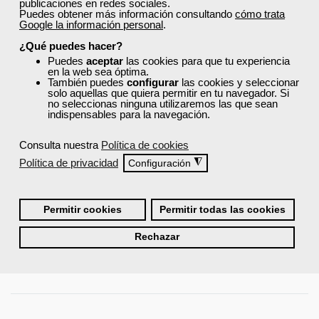
publicaciones en redes sociales.
Puedes obtener más información consultando
cómo trata
Google la información personal
.
¿Qué puedes hacer?
Puedes
aceptar
las cookies para que tu experiencia
en la web sea óptima.
También puedes
configurar
las cookies y seleccionar
solo aquellas que quiera permitir en tu navegador. Si
Los 7 hábitos de una persona altamente efectiva
no seleccionas ninguna utilizaremos las que sean
indispensables para la navegación.
Viernes, 17 Noviembre 2017 09:00
Escrito por
Sara Nuñez
Consulta nuestra
Política de cookies
Política de privacidad
◮
Configuración
¿A qué viene un título tan rebuscado?
Bueno, por si no lo sabias se
trata de un libro de
autoayuda
escrito por
Stephen Covey
,el
llamado Sócrates americano, y publicado inicialmente en 1989.
Permitir cookies
Permitir todas las cookies
Desde entonces se ha vendido más de 25 millones de copias en 52
idiomas. Este libro trata de que alcances una vida profesional y
personal plena.
Rechazar
Leer más ...