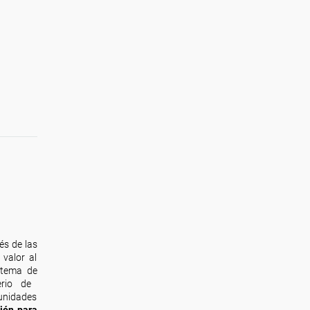
és de las
valor al
stema de
erio de
nidades
ión para