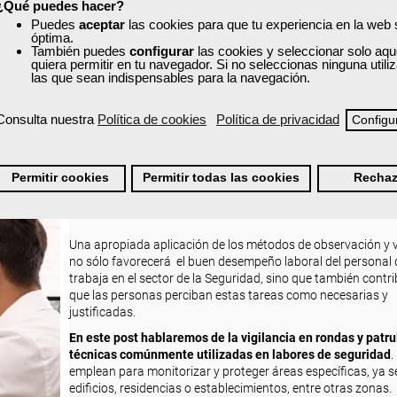
¿Qué puedes hacer?
Puedes
aceptar
las cookies para que tu experiencia en la web
óptima.
También puedes
configurar
las cookies y seleccionar solo aqu
quiera permitir en tu navegador. Si no seleccionas ninguna util
las que sean indispensables para la navegación.
Consulta nuestra
Política de cookies
Política de privacidad
Configu
Cuatro métodos de observación y vigilancia
Permitir cookies
Permitir todas las cookies
Rechaz
Viernes, 14 Noviembre 2025 08:00
Escrito por
Dayesi Rodríguez
Una apropiada aplicación de los métodos de observación y v
no sólo favorecerá el buen desempeño laboral del personal
trabaja en el sector de la Seguridad, sino que también contri
que las personas perciban estas tareas como necesarias y
justificadas.
En este post hablaremos de la vigilancia en rondas y patrul
técnicas comúnmente utilizadas en labores de seguridad
.
emplean para monitorizar y proteger áreas específicas, ya 
edificios, residencias o establecimientos, entre otras zonas.