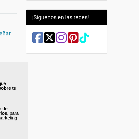
¡Síguenos en las redes!
señar
a las
ida. Esa
a quien
que
sobre tu
a
vo
ar de
rios
, para
ne. Y,
marketing
misma.