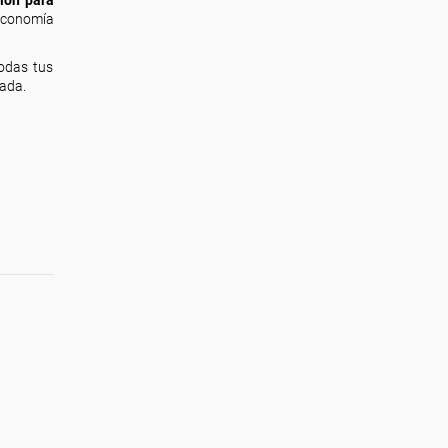
 Economía
todas tus
lada.