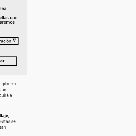
 sea
ellas que
izaremos
◮
ración
ar
igilancia
 que
buirá a
laje,
 Estas se
sean