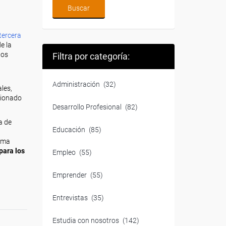
tercera
e la
dos
Filtra por categoría:
Administración
(32)
les,
ncionado
Desarrollo Profesional
(82)
a de
Educación
(85)
suma
para los
Empleo
(55)
Emprender
(55)
Entrevistas
(35)
Estudia con nosotros
(142)