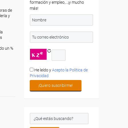
formación y empleo,...¡y mucho
más!
oras de
ería y
la
as
ndo un %
He leído y
Acepto la Política de
Privacidad