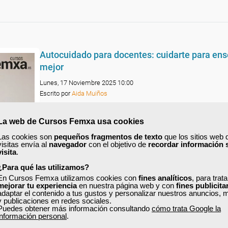
Autocuidado para docentes: cuidarte para en
mejor
Lunes, 17 Noviembre 2025 10:00
Escrito por
Aida Muiños
María se levanta a las siete aunque no entra a trabajar hast
La web de Cursos Femxa usa cookies
diez. Sobre la cama hay papeles y una tablet todavía encend
noche apenas durmió. Lleva días preocupada por su madre, 
Las cookies son
pequeños fragmentos de texto
que los sitios web 
cuida y llama cada día.
visitas envía al
navegador
con el objetivo de
recordar información 
visita
.
Pero se levanta pronto. No por obligación sino porque ama l
¿Para qué las utilizamos?
docencia. Y porque quiere preparar esa clase que ayer no tu
tiempo de terminar.
En Cursos Femxa utilizamos cookies con
fines analíticos
, para trat
mejorar tu experiencia
en nuestra página web y con
fines publicita
María es esa docente apasionada que da más de lo que tie
adaptar el contenido a tus gustos y personalizar nuestros anuncios, 
y publicaciones en redes sociales.
sin darse cuenta, se olvida de algo esencial
:
cuidarse a sí 
Puedes obtener más información consultando
cómo trata Google la
información personal
.
Leer más ...