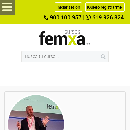
Iniciar sesión
¡Quiero registrarme!
900 100 957
|
619 926 324