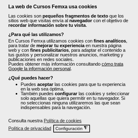
La web de Cursos Femxa usa cookies
Estar preparado para actuar frente a accidentes o
problemas de salud repentinos no solo puede marcar la
Las cookies son
pequeños fragmentos de texto
que los
diferencia entre la vida y la muerte, sino que también puede
sitios web que visitas envía al
navegador
con el objetivo de
recordar información sobre tu visita
.
mitigar las consecuencias de una lesión y proporcionar
tranquilidad tanto a la persona afectada como a quienes
¿Para qué las utilizamos?
están a su alrededor.
En Cursos Femxa utilizamos cookies con
fines analíticos
,
para tratar de
mejorar tu experiencia
en nuestra página
web y con
fines publicitarios
, para adaptar el contenido a
Leer más ...
tus gustos y personalizar nuestros anuncios, marketing y
publicaciones en redes sociales.
Puedes obtener más información consultando
cómo trata
Google la información personal
.
¿Qué puedes hacer?
Puedes
aceptar
las cookies para que tu experiencia
en la web sea óptima.
También puedes
configurar
las cookies y seleccionar
solo aquellas que quiera permitir en tu navegador. Si
no seleccionas ninguna utilizaremos las que sean
indispensables para la navegación.
Consulta nuestra
Política de cookies
Política de privacidad
◮
Configuración