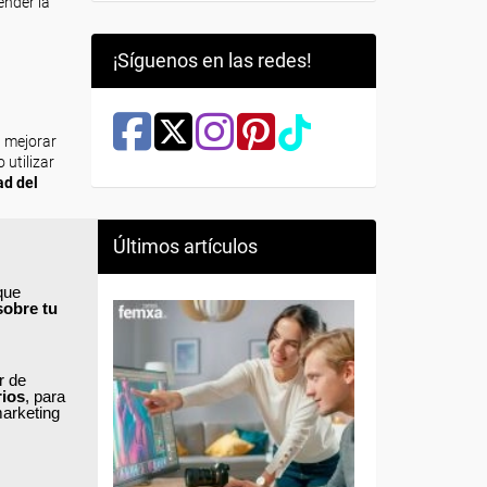
ender la
¡Síguenos en las redes!
, mejorar
utilizar
ad del
iones de
Últimos artículos
tos,
que
sobre tu
 crear
ar de
 un uso
rios
, para
marketing
ormatos
matizar
 procesos