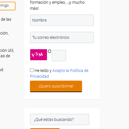
formación y empleo,...¡y mucho
amigo
más!
 de las
ción,
ón útil,
tas de
ad.
He leído y
Acepto la Política de
Privacidad