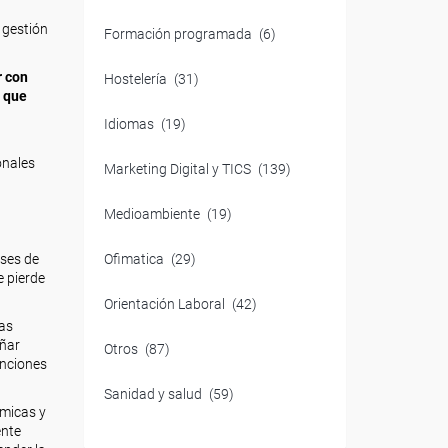
 gestión
Formación programada
(6)
r con
Hostelería
(31)
s que
Idiomas
(19)
onales
Marketing Digital y TICS
(139)
Medioambiente
(19)
ases de
Ofimatica
(29)
e pierde
Orientación Laboral
(42)
las
eñar
Otros
(87)
unciones
Sanidad y salud
(59)
ámicas y
ente