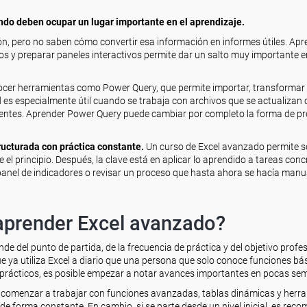
ando deben ocupar un lugar importante en el aprendizaje.
n, pero no saben cómo convertir esa información en informes útiles. Apr
laros y preparar paneles interactivos permite dar un salto muy importante e
cer herramientas como Power Query, que permite importar, transformar 
 es especialmente útil cuando se trabaja con archivos que se actualizan
fuentes. Aprender Power Query puede cambiar por completo la forma de p
ucturada con práctica constante.
Un curso de Excel avanzado permite s
el principio. Después, la clave está en aplicar lo aprendido a tareas conc
 panel de indicadores o revisar un proceso que hasta ahora se hacía man
aprender Excel avanzado?
 del punto de partida, de la frecuencia de práctica y del objetivo profes
e ya utiliza Excel a diario que una persona que solo conoce funciones bás
s prácticos, es posible empezar a notar avances importantes en pocas se
comenzar a trabajar con funciones avanzadas, tablas dinámicas y herr
 de forma constante. En cambio, si se parte desde un nivel inicial, es rec