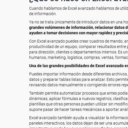
Cuando hablamos de Excel avanzado hablamos de utiliza
de información.
Ya no se trata únicamente de introducir datos en una hoja
grandes volúmenes de información, relacionar datos de
ayuden a tomar decisiones con mayor rapidez y precis
Con Excel avanzado puedes crear cuadros de mando, anal
productividad de un equipo, comparar resultados entre p
para dirección, clientes o departamentos internos. Es u
humanos, marketing, logística, compras, ventas, formac
Una de las grandes posibilidades de Excel avanzado es
Puedes importar información desde diferentes archivos, l
datos y preparar tablas listas para analizar. Esto perm
revisando datos manualmente o corrigiendo errores repe
También permite automatizar procesos que antes podían 
dinámicas, aplicar fórmulas a nuevos registros, clasific
plantillas que otras personas puedan utilizar sin modifi
supone pasar de hacer tareas mecánicas a aportar análi
Excel avanzado también ayuda a visualizar la informaci
paneles interactivos, los datos dejan de ser una acumul