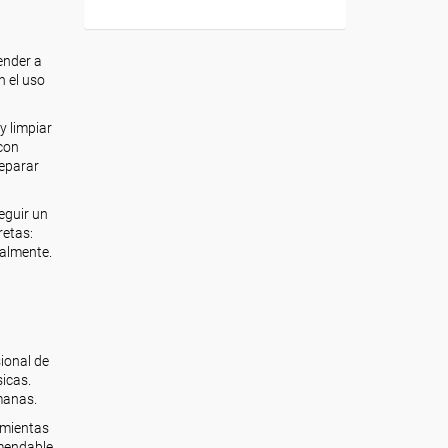
ender a
n el uso
y limpiar
 con
reparar
eguir un
retas:
ualmente.
ional de
icas.
manas.
amientas
omendable