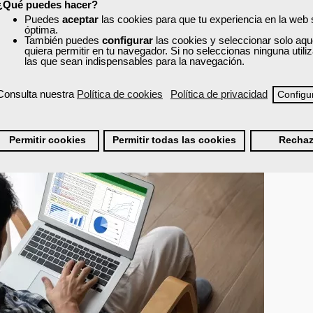
¿Qué puedes hacer?
Puedes
aceptar
las cookies para que tu experiencia en la web
lizar datos desde una perspectiva más estratégica. Esto implica saber c
óptima.
 control, identificar desviaciones y presentar la información de forma
También puedes
configurar
las cookies y seleccionar solo aqu
quiera permitir en tu navegador. Si no seleccionas ninguna util
etencias son muy valoradas porque conectan el manejo técnico de la herr
las que sean indispensables para la navegación.
Consulta nuestra
Política de cookies
Política de privacidad
Configu
Permitir cookies
Permitir todas las cookies
Rechaz