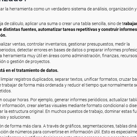
r la herramienta como un verdadero sistema de análisis, organización y
 de cálculo, aplicar una suma o crear una tabla sencilla, sino de t
rabaja
 distintas fuentes, automatizar tareas repetitivas y construir informe
ión.
izar ventas, controlar inventarios, gestionar presupuestos, medir la
eriodos, detectar errores en bases de datos o preparar informes profesi
na herramienta muy útil en áreas como administración, finanzas, recursos
ión o gestión de proyectos.
tá en el tratamiento de datos.
impiar registros duplicados, separar textos, unificar formatos, cruzar b
ite trabajar de forma más ordenada y reducir el tiempo que normalmente s
tidos.
ocupar horas. Por ejemplo, generar informes periódicos, actualizar tab
ar información, crear alertas visuales mediante formato condicional o dis
car la estructura original. En muchos puestos de trabajo, dominar estas f
sis y soluciones.
ón de forma más clara. A través de gráficos, segmentaciones, tablas din
ación de números para convertirse en información útil. Esto es especialm