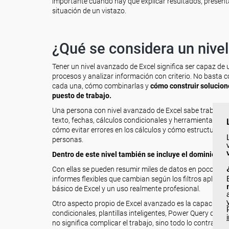
importante cuando hay que explicar resultados, presenta
situación de un vistazo.
¿Qué se considera un nive
Tener un nivel avanzado de Excel significa ser capaz de
procesos y analizar información con criterio. No basta
cada una, cómo combinarlas y
cómo construir soluciones
puesto de trabajo.
Una persona con nivel avanzado de Excel sabe trabajar 
texto, fechas, cálculos condicionales y herramientas d
cómo evitar errores en los cálculos y cómo estructurar u
personas.
Dentro de este nivel también se incluye el dominio de
Con ellas se pueden resumir miles de datos en pocos se
informes flexibles que cambian según los filtros aplicad
básico de Excel y un uso realmente profesional.
Otro aspecto propio de Excel avanzado es la capacidad 
condicionales, plantillas inteligentes, Power Query o in
no significa complicar el trabajo, sino todo lo contrario: