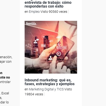
entrevista de trabajo: cómo
responderlas con éxito
en
Empleo
Visto 90560 veces
denación,
ajar con
on
ante no
Inbound marketing: qué es,
ontrolar
fases, estrategias y ejemplos
en
Marketing Digital y TICS
Visto
. Excel
19804 veces
s,
dar lo