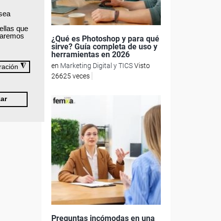
 sea
rear
ellas que
izaremos
amienta
¿Qué es Photoshop y para qué
sirve? Guía completa de uso y
herramientas en 2026
en
Marketing Digital y TICS
Visto
◮
ración
26625 veces
ar
Preguntas incómodas en una