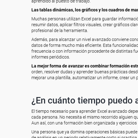
aprendido al puesto de trabajo.
Las tablas dinámicas, los gráficos y los cuadros de m
Muchas personas utilizan Excel para guardar informació
resumir datos, aplicar filtros visuales, crear gráficos c
profesional de la herramienta.
Además, para alcanzar un nivel avanzado conviene cono
datos de forma mucho más eficiente. Esta funcionalidad
frecuencia o con información procedente de distintas 
informes periódicos.
La mejor forma de avanzar es combinar formación estr
orden, resolver dudas y aprender buenas prácticas desde 
mejorar una plantilla, automatizar un informe, crear un
¿En cuánto tiempo puedo 
El tiempo necesario para aprender Excel avanzado depende
cada persona. No necesita el mismo recorrido alguien qu
Aun así, con una formación bien organizada y ejercicio
Una persona que ya domina operaciones básicas puede 
de análisis en un periodo relativamente corto si practica