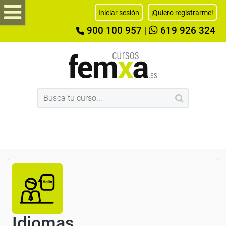
Iniciar sesión
¡Quiero registrarme!
900 100 957
|
619 926 324
Idiomas