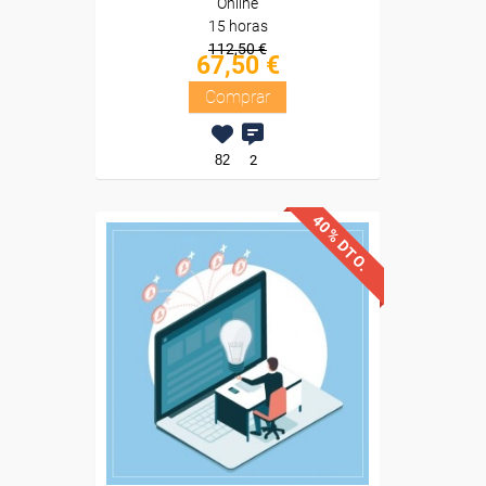
Online
15 horas
112,50 €
67,50 €
Comprar
82
2
40% DTO.
Descuentos especiales
Sin requisitos de acceso
Diploma
Compra segura