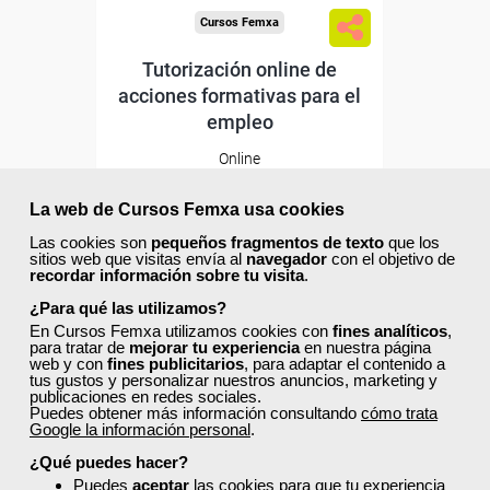
Cursos Femxa
Tutorización online de
acciones formativas para el
empleo
Online
30 horas
195,00 €
La web de Cursos Femxa usa cookies
117,00 €
Las cookies son
pequeños fragmentos de texto
que los
Comprar
sitios web que visitas envía al
navegador
con el objetivo de
recordar información sobre tu visita
.
¿Para qué las utilizamos?
20
0
En Cursos Femxa utilizamos cookies con
fines analíticos
,
para tratar de
mejorar tu experiencia
en nuestra página
web y con
fines publicitarios
, para adaptar el contenido a
tus gustos y personalizar nuestros anuncios, marketing y
publicaciones en redes sociales.
Puedes obtener más información consultando
cómo trata
Google la información personal
.
Descuentos especiales
¿Qué puedes hacer?
Puedes
aceptar
las cookies para que tu experiencia