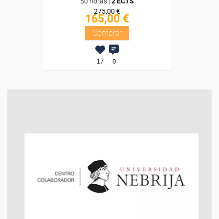
50 horas |
2 ECTS
275,00 €
165,00 €
Comprar
17
0