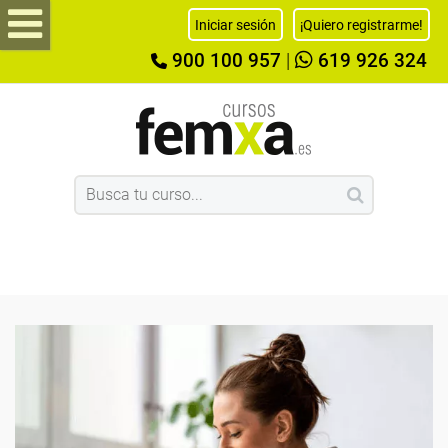
Iniciar sesión
¡Quiero registrarme!
900 100 957
|
619 926 324