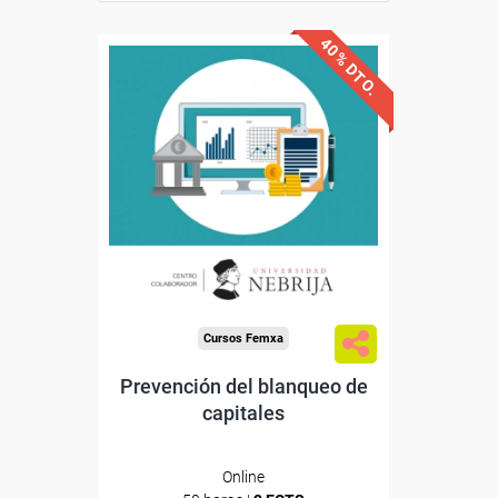
40% DTO.
Descuentos especiales
Sin requisitos de acceso
Doble titulación
Compra segura
Cursos Femxa
Prevención del blanqueo de
capitales
Online