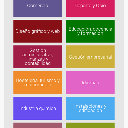
Comercio
Deporte y Ocio
Educación, docencia
Diseño gráfico y web
y formacion
Gestión
administrativa,
Gestión empresarial
finanzas y
contabilidad
Hostelería, turismo y
Idiomas
restauracion
Instalaciones y
Industria química
edificación