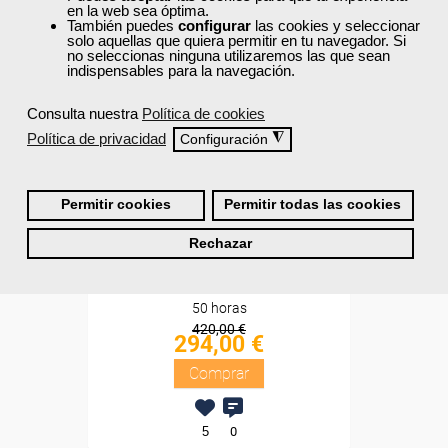
en la web sea óptima.
Sin requisitos de acceso
También puedes
configurar
las cookies y seleccionar
solo aquellas que quiera permitir en tu navegador. Si
no seleccionas ninguna utilizaremos las que sean
Diploma
indispensables para la navegación.
Compra segura
Consulta nuestra
Política de cookies
Política de privacidad
◮
Configuración
Cursos Femxa
Pack My Ardor English - 1
Permitir cookies
Permitir todas las cookies
nivel
Rechazar
Online
50 horas
420,00 €
294,00 €
Comprar
5
0