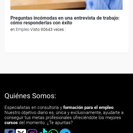
Preguntas incómodas en una entrevista de trabajo:
cómo responderlas con éxito
en
Empleo
Visto 90643 veces
Quiénes Somos:
Especialistas en consultoría y
formación para el empleo
.
Nuestro objetivo diario es, única y exclusivamente, ayudarte a
conseguir tus metas profesionales ofreciéndote los mejores
cursos
del momento. ¿Te apuntas?