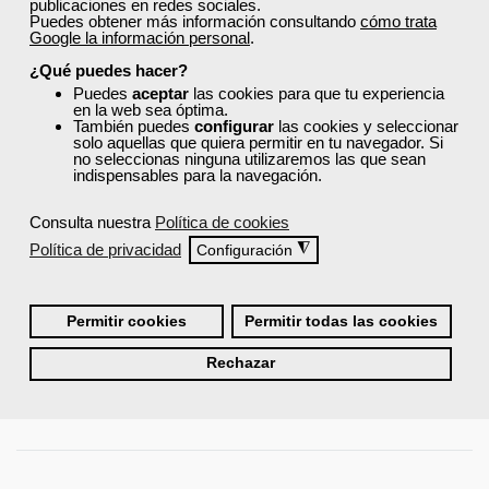
publicaciones en redes sociales.
Puedes obtener más información consultando
cómo trata
Google la información personal
.
¿Qué puedes hacer?
Puedes
aceptar
las cookies para que tu experiencia
en la web sea óptima.
También puedes
configurar
las cookies y seleccionar
solo aquellas que quiera permitir en tu navegador. Si
Los 7 hábitos de una persona altamente efectiva
no seleccionas ninguna utilizaremos las que sean
indispensables para la navegación.
Viernes, 17 Noviembre 2017 09:00
Escrito por
Sara Nuñez
Consulta nuestra
Política de cookies
Política de privacidad
◮
Configuración
¿A qué viene un título tan rebuscado?
Bueno, por si no lo sabias se
trata de un libro de
autoayuda
escrito por
Stephen Covey
,el
llamado Sócrates americano, y publicado inicialmente en 1989.
Permitir cookies
Permitir todas las cookies
Desde entonces se ha vendido más de 25 millones de copias en 52
idiomas. Este libro trata de que alcances una vida profesional y
personal plena.
Rechazar
Leer más ...