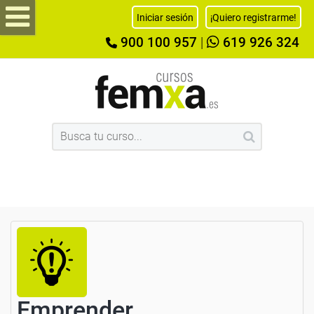
Iniciar sesión
¡Quiero registrarme!
900 100 957
|
619 926 324
Emprender