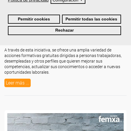
Configuración
Viernes, 05 Junio 2026 10:00
Escrito por
Chema García
Permitir cookies
Permitir todas las cookies
¿Vives en Illes Balears y estás buscando una formación gratuita
que te ayude a mejorar tu futuro profesional?
Rechazar
Entonces
necesitas conocer los cursos subvencionados
por el
SOIB
, el Servei d’Ocupació de les Illes Balears.
A través de esta iniciativa, se ofrece una amplia variedad de
acciones formativas gratuitas dirigidas a personas trabajadoras,
desempleadas y otros perfiles que quieren mejorar sus
competencias, actualizar sus conocimientos o acceder a nuevas
oportunidades laborales.
Leer más ...