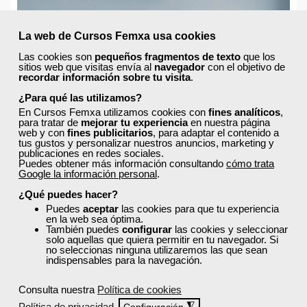
La web de Cursos Femxa usa cookies
Las cookies son
pequeños fragmentos de texto
que los
sitios web que visitas envía al
navegador
con el objetivo de
recordar información sobre tu visita
.
¿Para qué las utilizamos?
En Cursos Femxa utilizamos cookies con
fines analíticos
,
para tratar de
mejorar tu experiencia
en nuestra página
web y con
fines publicitarios
, para adaptar el contenido a
tus gustos y personalizar nuestros anuncios, marketing y
publicaciones en redes sociales.
Puedes obtener más información consultando
cómo trata
Google la información personal
.
¿Qué puedes hacer?
Puedes
aceptar
las cookies para que tu experiencia
en la web sea óptima.
También puedes
configurar
las cookies y seleccionar
solo aquellas que quiera permitir en tu navegador. Si
no seleccionas ninguna utilizaremos las que sean
indispensables para la navegación.
Todo lo que debes saber sobre la formación del
Consulta nuestra
Política de cookies
SOIB
Política de privacidad
◮