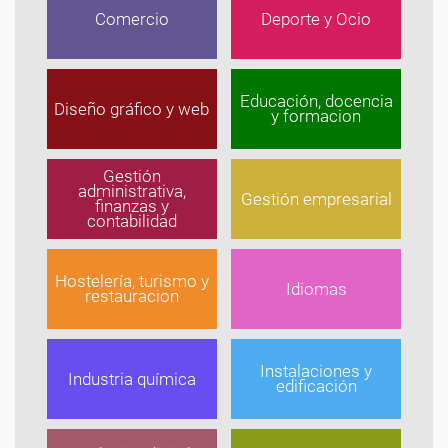
Comercio
Deporte y Ocio
Educación, docencia
Diseño gráfico y web
y formacion
Gestión
administrativa,
Gestión empresarial
finanzas y
contabilidad
Hostelería, turismo y
Idiomas
restauracion
Instalaciones y
Industria química
edificación