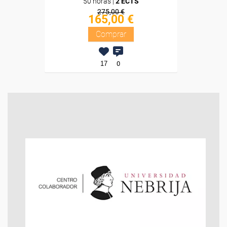
50 horas |
2 ECTS
275,00 €
165,00 €
Comprar
17
0