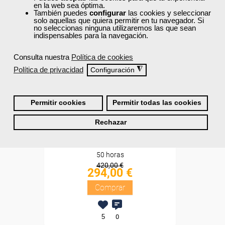
en la web sea óptima.
Sin requisitos de acceso
También puedes
configurar
las cookies y seleccionar
solo aquellas que quiera permitir en tu navegador. Si
no seleccionas ninguna utilizaremos las que sean
Diploma
indispensables para la navegación.
Compra segura
Consulta nuestra
Política de cookies
Política de privacidad
◮
Configuración
Cursos Femxa
Pack My Ardor English - 1
Permitir cookies
Permitir todas las cookies
nivel
Rechazar
Online
50 horas
420,00 €
294,00 €
Comprar
5
0