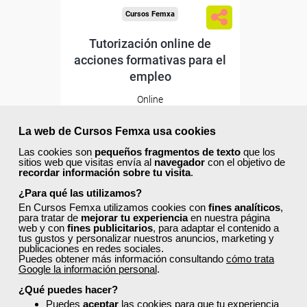
Cursos Femxa
Tutorización online de
acciones formativas para el
empleo
Online
30 horas
195,00 €
La web de Cursos Femxa usa cookies
117,00 €
Las cookies son
pequeños fragmentos de texto
que los
Comprar
sitios web que visitas envía al
navegador
con el objetivo de
recordar información sobre tu visita
.
¿Para qué las utilizamos?
20
0
En Cursos Femxa utilizamos cookies con
fines analíticos
,
para tratar de
mejorar tu experiencia
en nuestra página
web y con
fines publicitarios
, para adaptar el contenido a
tus gustos y personalizar nuestros anuncios, marketing y
publicaciones en redes sociales.
Puedes obtener más información consultando
cómo trata
Google la información personal
.
Descuentos especiales
¿Qué puedes hacer?
Puedes
aceptar
las cookies para que tu experiencia