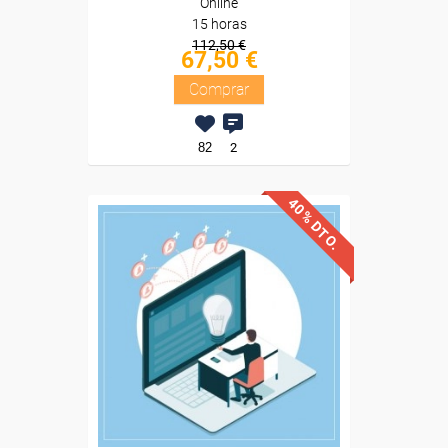
Online
15 horas
112,50 €
67,50 €
Comprar
82
2
40% DTO.
Descuentos especiales
Sin requisitos de acceso
Diploma
Compra segura