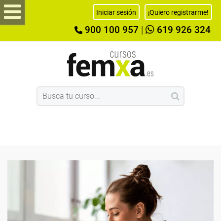
Iniciar sesión
¡Quiero registrarme!
900 100 957
|
619 926 324