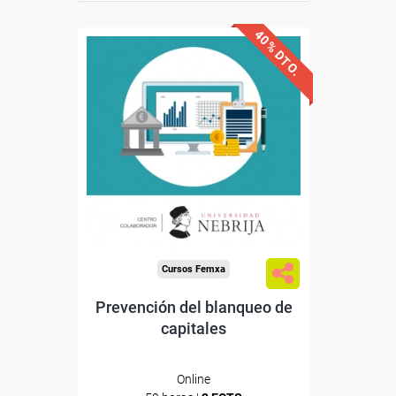
40% DTO.
Descuentos especiales
Sin requisitos de acceso
Doble titulación
Compra segura
Cursos Femxa
Prevención del blanqueo de
capitales
Online