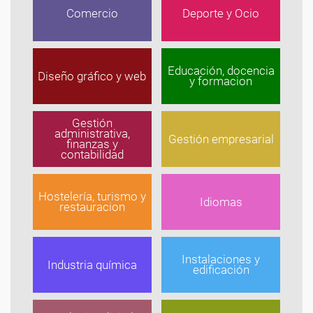
Comercio
Deporte y Ocio
Educación, docencia
Diseño gráfico y web
y formacion
Gestión
administrativa,
Gestión empresarial
finanzas y
contabilidad
Hostelería, turismo y
Idiomas
restauracion
Instalaciones y
Industria química
edificación