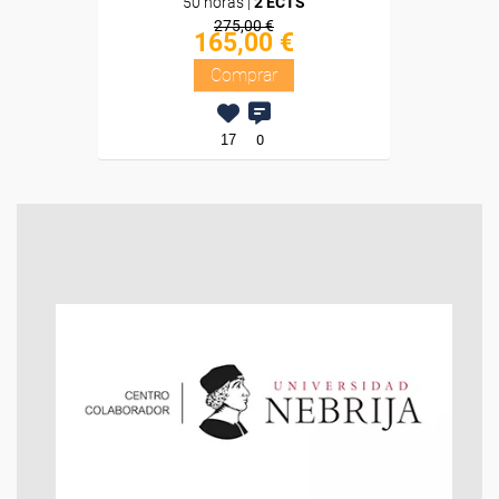
50 horas |
2 ECTS
275,00 €
165,00 €
Comprar
17
0