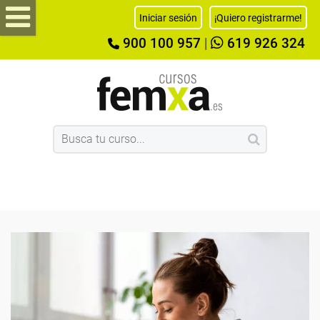
Iniciar sesión
¡Quiero registrarme!
900 100 957
|
619 926 324