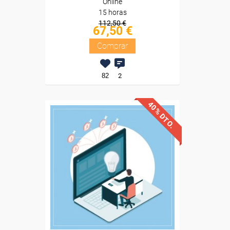
Online
15 horas
112,50 €
67,50 €
Comprar
82
2
40% DTO.
Descuentos especiales
Sin requisitos de acceso
Diploma
Compra segura