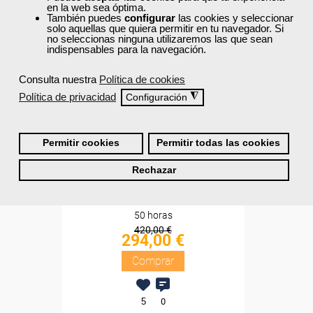
en la web sea óptima.
Sin requisitos de acceso
También puedes
configurar
las cookies y seleccionar
solo aquellas que quiera permitir en tu navegador. Si
no seleccionas ninguna utilizaremos las que sean
Diploma
indispensables para la navegación.
Compra segura
Consulta nuestra
Política de cookies
Política de privacidad
◮
Configuración
Cursos Femxa
Pack My Ardor English - 1
Permitir cookies
Permitir todas las cookies
nivel
Rechazar
Online
50 horas
420,00 €
294,00 €
Comprar
5
0