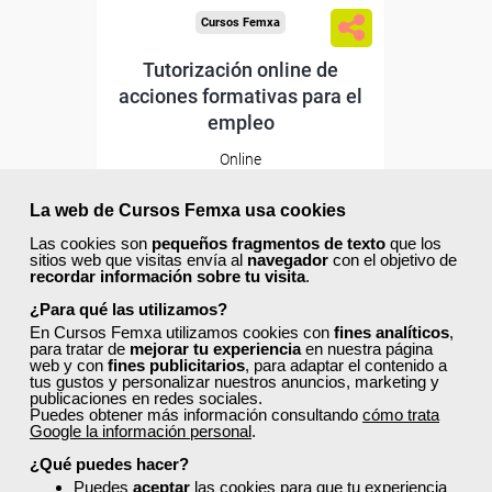
Cursos Femxa
Tutorización online de
acciones formativas para el
empleo
Online
30 horas
195,00 €
La web de Cursos Femxa usa cookies
117,00 €
Las cookies son
pequeños fragmentos de texto
que los
Comprar
sitios web que visitas envía al
navegador
con el objetivo de
recordar información sobre tu visita
.
¿Para qué las utilizamos?
20
0
En Cursos Femxa utilizamos cookies con
fines analíticos
,
para tratar de
mejorar tu experiencia
en nuestra página
web y con
fines publicitarios
, para adaptar el contenido a
tus gustos y personalizar nuestros anuncios, marketing y
publicaciones en redes sociales.
Puedes obtener más información consultando
cómo trata
Google la información personal
.
Descuentos especiales
¿Qué puedes hacer?
Puedes
aceptar
las cookies para que tu experiencia