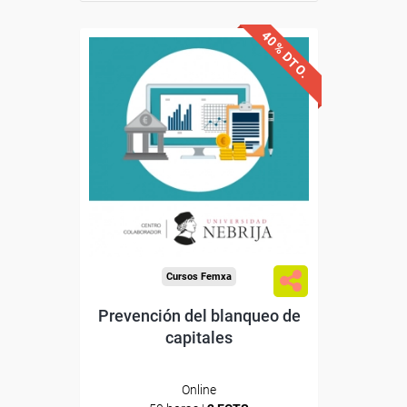
40% DTO.
Descuentos especiales
Sin requisitos de acceso
Doble titulación
Compra segura
Cursos Femxa
Prevención del blanqueo de
capitales
Online