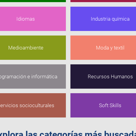
Idiomas
Industria química
Medioambiente
Moda y textil
ogramación e informática
Recursos Humanos
ervicios socioculturales
Soft Skills
xplora las categorías más buscad