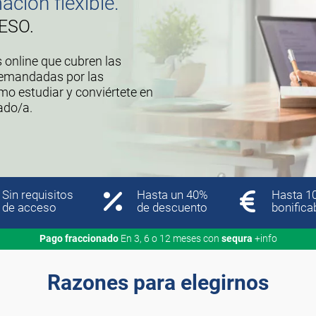
ción flexible.
ESO.
 online que cubren las
emandadas por las
o estudiar y conviértete en
ado/a.
Sin requisitos
Hasta un 40%
Hasta 1
de acceso
de descuento
bonifica
Pago fraccionado
En 3, 6 o 12 meses con
sequra
+info
Razones para elegirnos