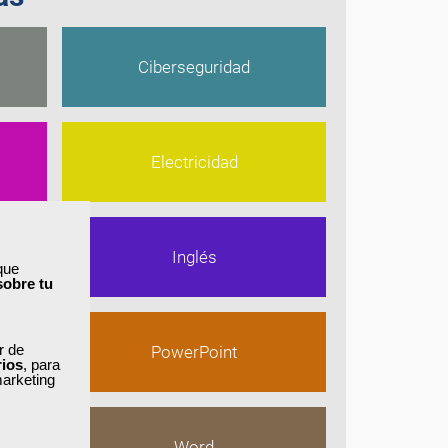
Ciberseguridad
Electricidad
Inglés
que
sobre tu
ar de
PowerPoint
rios
, para
marketing
Word