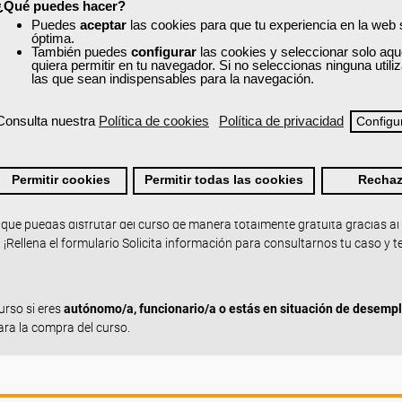
¿Qué puedes hacer?
Puedes
aceptar
las cookies para que tu experiencia en la web
óptima.
También puedes
configurar
las cookies y seleccionar solo aqu
quiera permitir en tu navegador. Si no seleccionas ninguna util
las que sean indispensables para la navegación.
Consulta nuestra
Política de cookies
Política de privacidad
Configu
rmación
Permitir cookies
Permitir todas las cookies
Rechaz
jas de nuestros cursos privados es que son
hasta 100% bonificables pa
ajena
. Si quieres
bonificar tu formación
, desde Femxa te asesoramos y re
 que puedas disfrutar del curso de manera totalmente gratuita gracias a
 ¡Rellena el formulario Solicita información para consultarnos tu caso y t
urso si eres
autónomo/a, funcionario/a o estás en situación de desemp
ara la compra del curso.