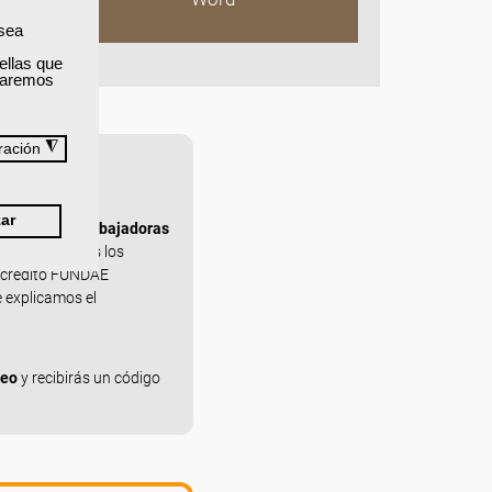
 sea
ellas que
izaremos
◮
ración
ar
ra personas trabajadoras
alizamos todos los
l crédito FUNDAE
e explicamos el
leo
y recibirás un código