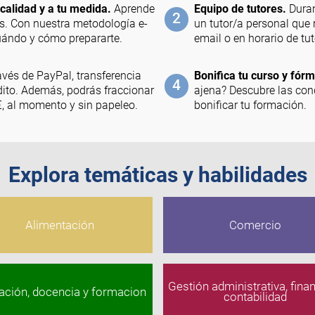
calidad y a tu medida.
Aprende
Equipo de tutores.
Duran
2
as. Con nuestra metodología e-
un tutor/a personal que 
cuándo y cómo prepararte.
email o en horario de tut
vés de PayPal, transferencia
Bonifica tu curso y fórm
4
édito. Además, podrás fraccionar
ajena? Descubre las con
0€, al momento y sin papeleo.
bonificar tu formación.
Explora temáticas y habilidades
Alimentación
Comercio
Gestión administrativa, fina
ación, docencia y formacion
contabilidad