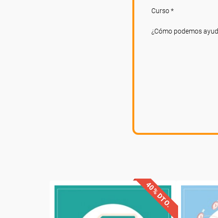
Curso *
¿Cómo podemos ayud
40% DTO.
Descuentos especiales
Descue