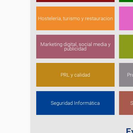
Hostelería, turismo y restauracion
Marketing digital, social media y
publicidad
PRL y calidad
Pr
Seguridad Informática
S
E