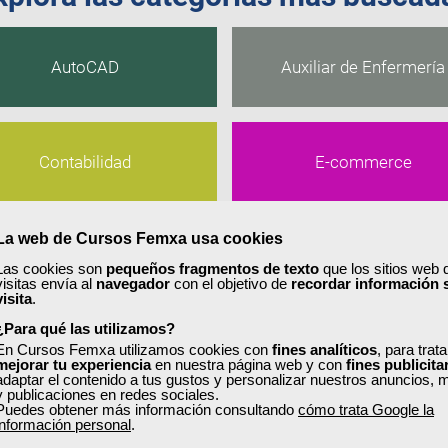
AutoCAD
Auxiliar de Enfermería
Contabilidad
E-commerce
La web de Cursos Femxa usa cookies
Excel
Francés
Las cookies son
pequeños fragmentos de texto
que los sitios web 
visitas envía al
navegador
con el objetivo de
recordar información 
visita
.
¿Para qué las utilizamos?
En Cursos Femxa utilizamos cookies con
fines analíticos
, para trat
Liderazgo y Coaching
Photoshop
mejorar tu experiencia
en nuestra página web y con
fines publicita
adaptar el contenido a tus gustos y personalizar nuestros anuncios, 
y publicaciones en redes sociales.
Puedes obtener más información consultando
cómo trata Google la
información personal
.
Redes Sociales
SEO