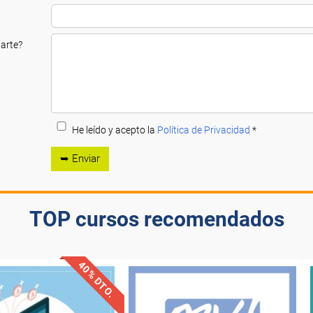
arte?
He leído y acepto la
Política de Privacidad
*
➥ Enviar
TOP cursos recomendados
40% DTO.
ntos especiales
Descuentos especiales