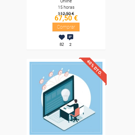
Online
15 horas
112,50 €
67,50 €
Comprar
82
2
40% DTO.
Descuentos especiales
Sin requisitos de acceso
Diploma
Compra segura