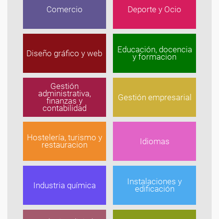
Comercio
Deporte y Ocio
Educación, docencia
Diseño gráfico y web
y formacion
Gestión
administrativa,
Gestión empresarial
finanzas y
contabilidad
Hostelería, turismo y
Idiomas
restauracion
Instalaciones y
Industria química
edificación