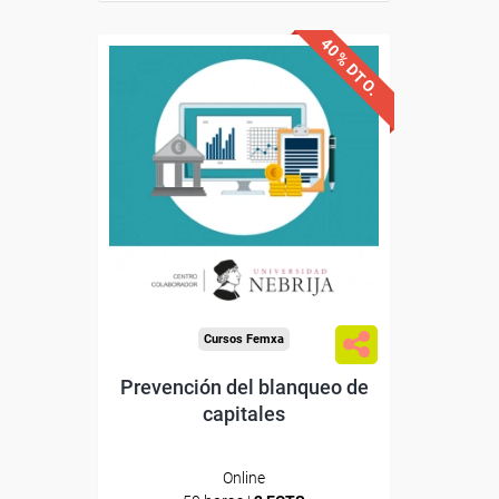
40% DTO.
Descuentos especiales
Sin requisitos de acceso
Doble titulación
Compra segura
Cursos Femxa
Prevención del blanqueo de
capitales
Online