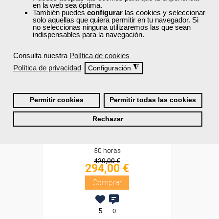
en la web sea óptima.
Sin requisitos de acceso
También puedes
configurar
las cookies y seleccionar
solo aquellas que quiera permitir en tu navegador. Si
no seleccionas ninguna utilizaremos las que sean
Diploma
indispensables para la navegación.
Compra segura
Consulta nuestra
Política de cookies
Política de privacidad
◮
Configuración
Cursos Femxa
Pack My Ardor English - 1
Permitir cookies
Permitir todas las cookies
nivel
Rechazar
Online
50 horas
420,00 €
294,00 €
Comprar
5
0