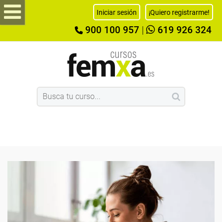
Iniciar sesión
¡Quiero registrarme!
900 100 957
|
619 926 324