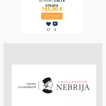
50 horas |
2 ECTS
275,00 €
165,00 €
Comprar
17
0