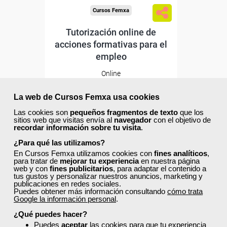
Cursos Femxa
Tutorización online de
acciones formativas para el
empleo
Online
30 horas
195,00 €
La web de Cursos Femxa usa cookies
117,00 €
Las cookies son
pequeños fragmentos de texto
que los
Comprar
sitios web que visitas envía al
navegador
con el objetivo de
recordar información sobre tu visita
.
¿Para qué las utilizamos?
20
0
En Cursos Femxa utilizamos cookies con
fines analíticos
,
para tratar de
mejorar tu experiencia
en nuestra página
web y con
fines publicitarios
, para adaptar el contenido a
tus gustos y personalizar nuestros anuncios, marketing y
publicaciones en redes sociales.
Puedes obtener más información consultando
cómo trata
Google la información personal
.
Descuentos especiales
¿Qué puedes hacer?
Puedes
aceptar
las cookies para que tu experiencia