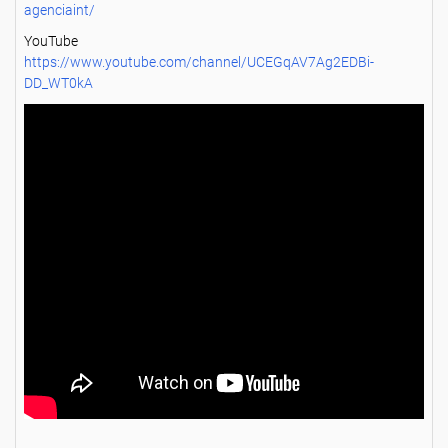
agenciaint/
YouTube
https://www.youtube.com/channel/UCEGqAV7Ag2EDBi-
DD_WT0kA