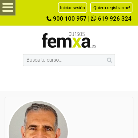
Iniciar sesión
¡Quiero registrarme!
900 100 957
|
619 926 324