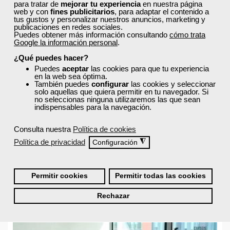
para tratar de
mejorar tu experiencia
en nuestra página
web y con
fines publicitarios
, para adaptar el contenido a
tus gustos y personalizar nuestros anuncios, marketing y
El arte de motivar: Cómo gestionar equipos de alto
publicaciones en redes sociales.
rendimiento a través del coaching
Puedes obtener más información consultando
cómo trata
Google la información personal
.
Viernes, 09 Junio 2023 08:30
¿Qué puedes hacer?
En la actividad profesional de todas las personas se
Puedes
aceptar
las cookies para que tu experiencia
genera siempre un compendio entre aptitudes y
en la web sea óptima.
También puedes
configurar
las cookies y seleccionar
actitudes
. Las primeras recogen todos los saberes teóricos
solo aquellas que quiera permitir en tu navegador. Si
y prácticos relativos al desarrollo de una determinada
no seleccionas ninguna utilizaremos las que sean
actividad laboral. Sin estos, una persona difícilmente podrá
indispensables para la navegación.
llevar a cabo las funciones de un puesto de trabajo.
Consulta nuestra
Política de cookies
Las aptitudes se recogen en la formación que recibe una
Política de privacidad
◮
Configuración
persona antes y durante su actividad profesional.
Leer más ...
Permitir cookies
Permitir todas las cookies
Rechazar