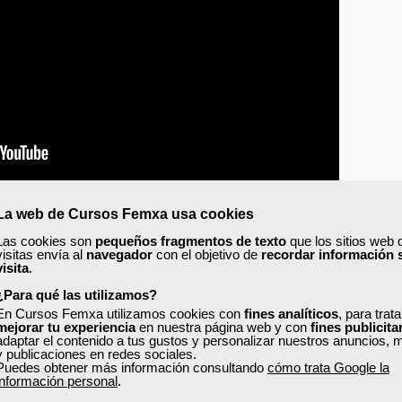
La web de Cursos Femxa usa cookies
docente?
Las cookies son
pequeños fragmentos de texto
que los sitios web 
visitas envía al
navegador
con el objetivo de
recordar información 
visita
.
ividuales de cada alumno, como las necesidades grupales de la comunidad
¿Para qué las utilizamos?
xperiencia, etc.).
En Cursos Femxa utilizamos cookies con
fines analíticos
, para trat
mejorar tu experiencia
en nuestra página web y con
fines publicita
adaptar el contenido a tus gustos y personalizar nuestros anuncios, 
y publicaciones en redes sociales.
Puedes obtener más información consultando
cómo trata Google la
el curso mediante objetivos, contenidos, actividades, materiales didáctico
información personal
.
edad de recursos que ofrece Internet. Así, el profesor debe preparar
estr