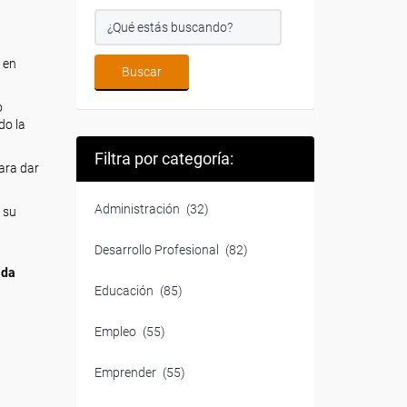
 en
o
do la
Filtra por categoría:
ara dar
Administración
(32)
 su
Desarrollo Profesional
(82)
ada
Educación
(85)
Empleo
(55)
Emprender
(55)