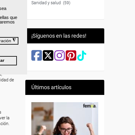
Sanidad y salud
(59)
uctiva y
 sea
ellas que
izaremos
¡Síguenos en las redes!
de los
◮
ración
,
ar
o,
lidad de
Últimos artículos
s
ver la
ción.