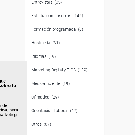
Entrevistas
(35)
Estudia con nosotros
(142)
Formación programada
(6)
Hostelería
(31)
Idiomas
(19)
Marketing Digital y TICS
(139)
que
Medioambiente
(19)
sobre tu
Ofimatica
(29)
ar de
rios
, para
Orientación Laboral
(42)
marketing
Otros
(87)
s y un
ategias