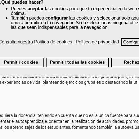
¿Qué puedes hacer?
s y colectivos, que promuevan el aprendizaje autónomo, la memoria constr
Puedes
aceptar
las cookies para que tu experiencia en la web
óptima.
También puedes
configurar
las cookies y seleccionar solo aqu
quiera permitir en tu navegador. Si no seleccionas ninguna util
las que sean indispensables para la navegación.
que se emplearán, también cuándo y cómo, estructurando su uso en función 
Consulta nuestra
Política de cookies
Política de privacidad
Configu
a los diferentes canales de información y lenguajes (hipertextos, iconos
Permitir cookies
Permitir todas las cookies
Rechaz
 los centros educativos hacia los contenidos de la asignatura, por ejempl
s experiencias de vida, planteando ejercicios grupales o destacando la uti
equiera la docencia, teniendo en cuenta que no es la única fuente para su
entar el autoaprendizaje, orientar en la realización de actividades, promo
uar los aprendizajes de los estudiantes, fomentando también la autoevalua