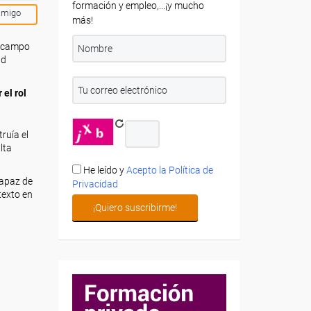
formación y empleo,...¡y mucho
amigo
más!
l campo
ad
 el rol
ruía el
lta
He leído y
Acepto la Política de
capaz de
Privacidad
texto en