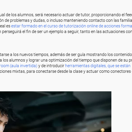
ual de los alumnos, será necesario actuar de tutor, proporcionando el fe
ión de problemas y dudas, o incluso manteniendo contacto con las familia
deal es
estar formado en el curso de tutorización online de acciones forma
 perseguirá el fin de ser un ejemplo a seguir, tanto en las actuaciones co
ptarse a los nuevos tiempos, además de ser guía mostrando los contenid
a los alumnos y lograr una optimización del tiempo que disponen de su p
room (aula invertida)
y de introducir
herramientas digitales, que se están
ciones mixtas, para conectarse desde la clase y actuar como conectores