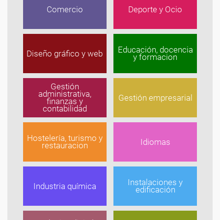
Comercio
Deporte y Ocio
Educación, docencia
Diseño gráfico y web
y formacion
Gestión
administrativa,
Gestión empresarial
finanzas y
contabilidad
Hostelería, turismo y
Idiomas
restauracion
Instalaciones y
Industria química
edificación