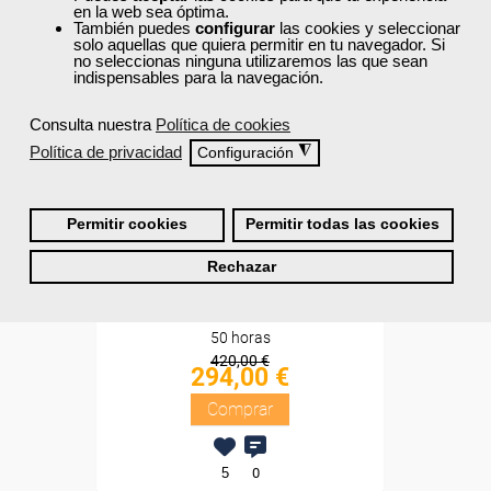
en la web sea óptima.
Sin requisitos de acceso
También puedes
configurar
las cookies y seleccionar
solo aquellas que quiera permitir en tu navegador. Si
no seleccionas ninguna utilizaremos las que sean
Diploma
indispensables para la navegación.
Compra segura
Consulta nuestra
Política de cookies
Política de privacidad
◮
Configuración
Cursos Femxa
Pack My Ardor English - 1
Permitir cookies
Permitir todas las cookies
nivel
Rechazar
Online
50 horas
420,00 €
294,00 €
Comprar
5
0