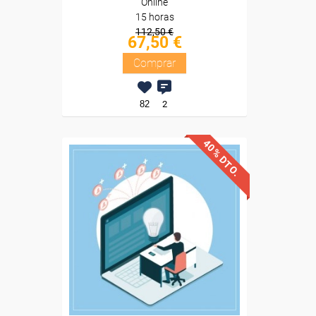
Online
15 horas
112,50 €
67,50 €
Comprar
82
2
40% DTO.
Descuentos especiales
Sin requisitos de acceso
Diploma
Compra segura