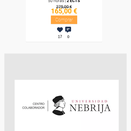
50 horas |
2 ECTS
275,00 €
165,00 €
Comprar
17
0