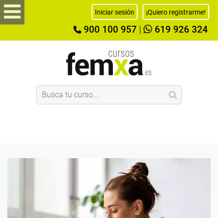
Iniciar sesión
¡Quiero registrarme!
900 100 957
|
619 926 324