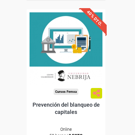
40% DTO.
Descuentos especiales
Sin requisitos de acceso
Doble titulación
Compra segura
Cursos Femxa
Prevención del blanqueo de
capitales
Online