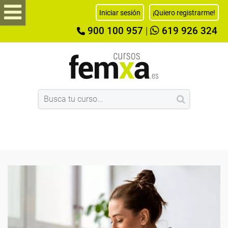
Iniciar sesión
¡Quiero registrarme!
900 100 957
|
619 926 324