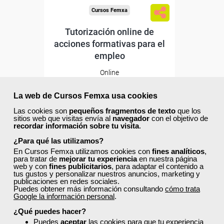
Cursos Femxa
Tutorización online de
acciones formativas para el
empleo
Online
30 horas
195,00 €
La web de Cursos Femxa usa cookies
117,00 €
Las cookies son
pequeños fragmentos de texto
que los
Comprar
sitios web que visitas envía al
navegador
con el objetivo de
recordar información sobre tu visita
.
¿Para qué las utilizamos?
20
0
En Cursos Femxa utilizamos cookies con
fines analíticos
,
para tratar de
mejorar tu experiencia
en nuestra página
web y con
fines publicitarios
, para adaptar el contenido a
tus gustos y personalizar nuestros anuncios, marketing y
publicaciones en redes sociales.
Puedes obtener más información consultando
cómo trata
Google la información personal
.
Descuentos especiales
¿Qué puedes hacer?
Puedes
aceptar
las cookies para que tu experiencia