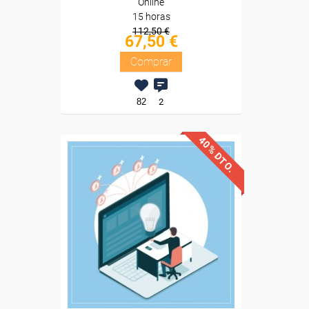
Online
15 horas
112,50 €
67,50 €
Comprar
82
2
40% DTO.
Descuentos especiales
Sin requisitos de acceso
Diploma
Compra segura