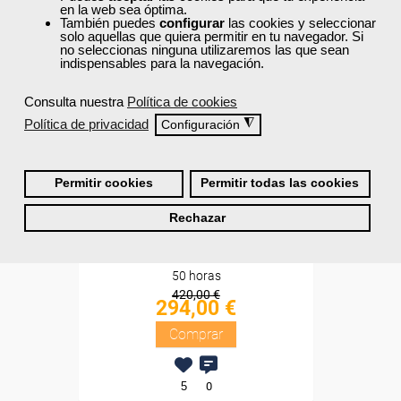
en la web sea óptima.
Sin requisitos de acceso
También puedes
configurar
las cookies y seleccionar
solo aquellas que quiera permitir en tu navegador. Si
no seleccionas ninguna utilizaremos las que sean
Diploma
indispensables para la navegación.
Compra segura
Consulta nuestra
Política de cookies
Política de privacidad
◮
Configuración
Cursos Femxa
Pack My Ardor English - 1
Permitir cookies
Permitir todas las cookies
nivel
Rechazar
Online
50 horas
420,00 €
294,00 €
Comprar
5
0