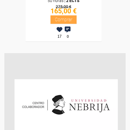
50 horas |
2 ECTS
275,00 €
165,00 €
Comprar
17
0