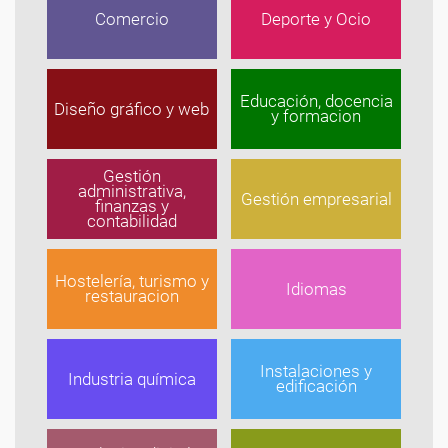
Comercio
Deporte y Ocio
Educación, docencia
Diseño gráfico y web
y formacion
Gestión
administrativa,
Gestión empresarial
finanzas y
contabilidad
Hostelería, turismo y
Idiomas
restauracion
Instalaciones y
Industria química
edificación