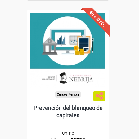
40% DTO.
Descuentos especiales
Sin requisitos de acceso
Doble titulación
Compra segura
Cursos Femxa
Prevención del blanqueo de
capitales
Online