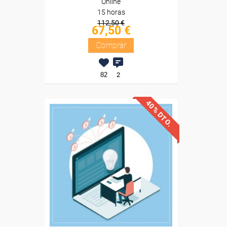
Online
15 horas
112,50 €
67,50 €
Comprar
82
2
40% DTO.
Descuentos especiales
Sin requisitos de acceso
Diploma
Compra segura