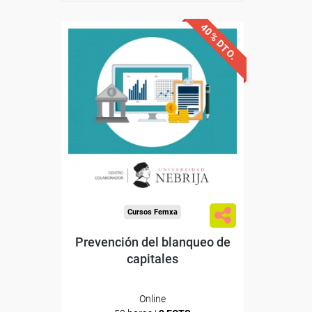
40% DTO.
Descuentos especiales
Sin requisitos de acceso
Doble titulación
Compra segura
Cursos Femxa
Prevención del blanqueo de
capitales
Online