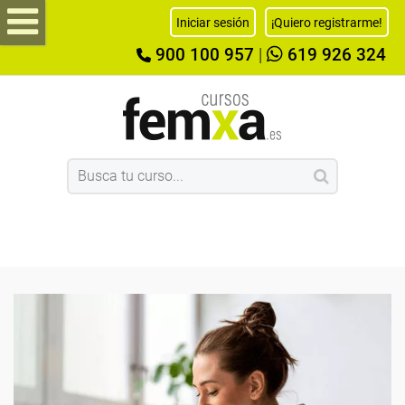
Iniciar sesión
¡Quiero registrarme!
900 100 957
|
619 926 324