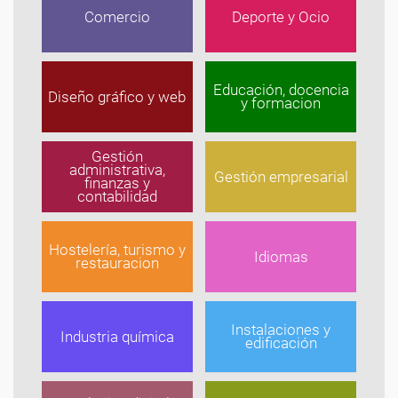
Comercio
Deporte y Ocio
Educación, docencia
Diseño gráfico y web
y formacion
Gestión
administrativa,
Gestión empresarial
finanzas y
contabilidad
Hostelería, turismo y
Idiomas
restauracion
Instalaciones y
Industria química
edificación