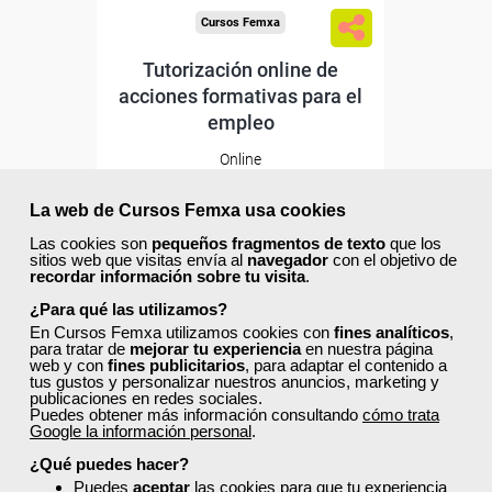
Cursos Femxa
Tutorización online de
acciones formativas para el
empleo
Online
30 horas
195,00 €
La web de Cursos Femxa usa cookies
117,00 €
Las cookies son
pequeños fragmentos de texto
que los
Comprar
sitios web que visitas envía al
navegador
con el objetivo de
recordar información sobre tu visita
.
¿Para qué las utilizamos?
20
0
En Cursos Femxa utilizamos cookies con
fines analíticos
,
para tratar de
mejorar tu experiencia
en nuestra página
web y con
fines publicitarios
, para adaptar el contenido a
tus gustos y personalizar nuestros anuncios, marketing y
publicaciones en redes sociales.
Puedes obtener más información consultando
cómo trata
Google la información personal
.
Descuentos especiales
¿Qué puedes hacer?
Puedes
aceptar
las cookies para que tu experiencia