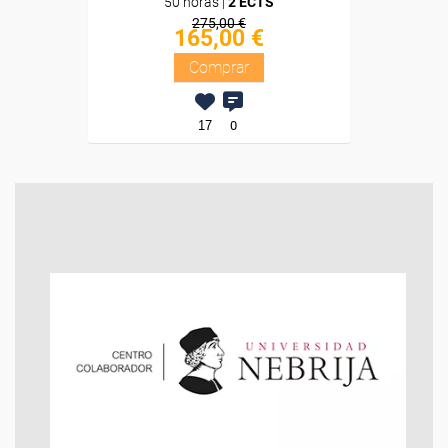
50 horas |
2 ECTS
275,00 €
165,00 €
Comprar
17
0