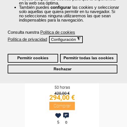
en la web sea óptima.
Sin requisitos de acceso
También puedes
configurar
las cookies y seleccionar
solo aquellas que quiera permitir en tu navegador. Si
no seleccionas ninguna utilizaremos las que sean
Diploma
indispensables para la navegación.
Compra segura
Consulta nuestra
Política de cookies
Política de privacidad
◮
Configuración
Cursos Femxa
Pack My Ardor English - 1
Permitir cookies
Permitir todas las cookies
nivel
Rechazar
Online
50 horas
420,00 €
294,00 €
Comprar
5
0