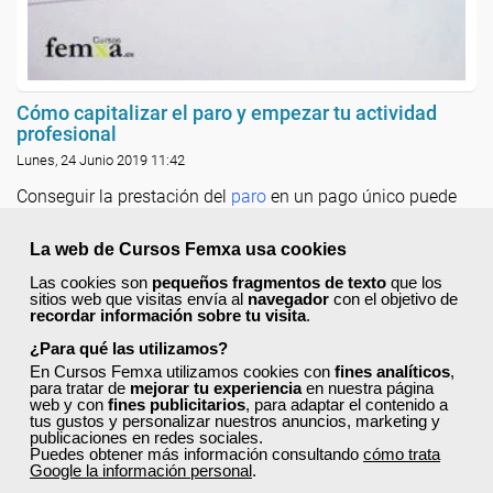
Cómo capitalizar el paro y empezar tu actividad
profesional
Lunes, 24 Junio 2019 11:42
Conseguir la prestación del
paro
en un pago único puede
convertirse en una opción interesante para probar el
autoempleo. A este proceso se le denomina capitalización
La web de Cursos Femxa usa cookies
del paro y para conseguirlo debe justificarse la finalidad de
Las cookies son
pequeños fragmentos de texto
que los
la inversión, que ha de ser exclusivamente empresarial.
sitios web que visitas envía al
navegador
con el objetivo de
recordar información sobre tu visita
.
Leer más ...
¿Para qué las utilizamos?
En Cursos Femxa utilizamos cookies con
fines analíticos
,
para tratar de
mejorar tu experiencia
en nuestra página
web y con
fines publicitarios
, para adaptar el contenido a
tus gustos y personalizar nuestros anuncios, marketing y
publicaciones en redes sociales.
Puedes obtener más información consultando
cómo trata
Google la información personal
.