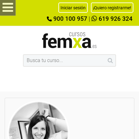
Iniciar sesión
¡Quiero registrarme!
900 100 957
|
619 926 324