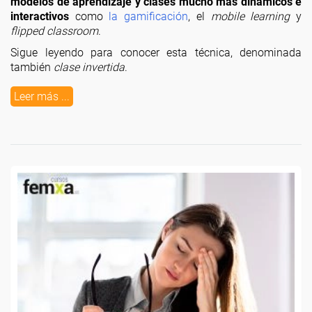
modelos de aprendizaje y clases mucho más dinámicos e
interactivos
como
la gamificación
, el
mobile learning
y
flipped classroom
.
Sigue leyendo para conocer esta técnica, denominada
también
clase invertida
.
Leer más ...