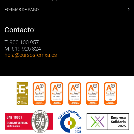
FORMAS DE PAGO
Contacto:
T. 900 100 957
M. 619 926 324
hola
@cursosfemxa.es