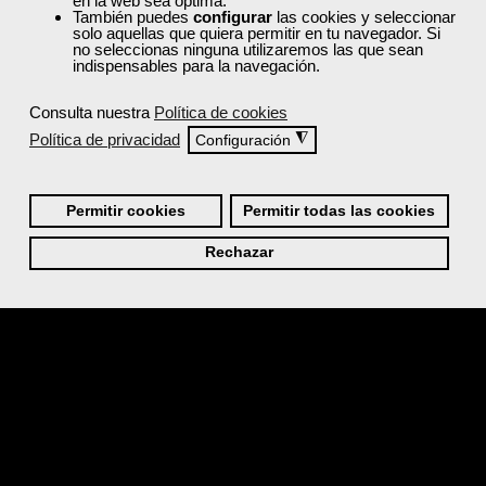
en la web sea óptima.
También puedes
configurar
las cookies y seleccionar
solo aquellas que quiera permitir en tu navegador. Si
Ahora puedes pagar rápido y cómodo con
Bizum
,
no seleccionas ninguna utilizaremos las que sean
indispensables para la navegación.
directamente desde tu móvil. Para realizar el pago:
Elige la opción “Pagar con
Bizum
” durante el proceso
Consulta nuestra
Política de cookies
de compra.
Política de privacidad
◮
Configuración
Introduce tu número de teléfono móvil vinculado a
Bizum
.
Confirma el pago desde la app de tu banco y listo: la
Permitir cookies
Permitir todas las cookies
transacción se completa al instante.
Este método es muy sencillo, seguro e inmediato, sin
Rechazar
necesidad de introducir datos de tarjeta en la tienda online.
Pago a través de Paypal:
Puedes pagar de forma segura, fácil y rápida a través de
PayPal
. Tus datos bancarios o de tarjeta solo se