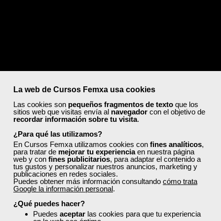
¿Por qué razón puede ser rechazada mi tarjeta de
crédito?
Tu tarjeta puede ser rechazada por una de las siguientes
razones:
La tarjeta puede estar caducada. Comprueba que tu
tarjeta no exceda la fecha de validez.
La web de Cursos Femxa usa cookies
Puede que se haya alcanzado el límite de la tarjeta.
Las cookies son
pequeños fragmentos de texto
que los
Consulta con tu banco que la tarjeta no haya
sitios web que visitas envía al
navegador
con el objetivo de
recordar información sobre tu visita
.
excedido el importe permitido para efectuar compras.
Puede que algún dato introducido esté incorrecto.
¿Para qué las utilizamos?
Comprueba que hayas rellenado correctamente todos
En Cursos Femxa utilizamos cookies con
fines analíticos
,
los campos necesarios.
para tratar de
mejorar tu experiencia
en nuestra página
web y con
fines publicitarios
, para adaptar el contenido a
tus gustos y personalizar nuestros anuncios, marketing y
publicaciones en redes sociales.
Pago con Bizum:
Puedes obtener más información consultando
cómo trata
Google la información personal
.
¿Qué puedes hacer?
Puedes
aceptar
las cookies para que tu experiencia