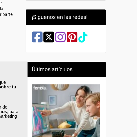
de
la
r parte
¡Síguenos en las redes!
Últimos artículos
que
sobre tu
ar de
rios
, para
marketing
lece los
efectivo
.
rnacional