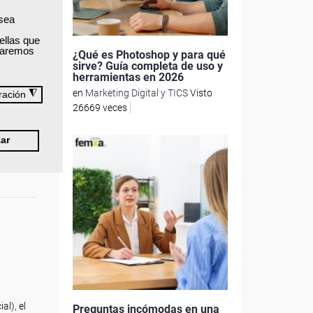
as
 sea
ellas que
ar los
izaremos
¿Qué es Photoshop y para qué
al
sirve? Guía completa de uso y
herramientas en 2026
en
Marketing Digital y TICS
Visto
◮
ración
26669 veces
ar
l), el
Preguntas incómodas en una