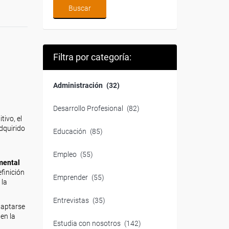
Filtra por categoría:
Administración
(32)
Desarrollo Profesional
(82)
ivo, el
adquirido
Educación
(85)
Empleo
(55)
mental
finición
Emprender
(55)
 la
Entrevistas
(35)
daptarse
en la
Estudia con nosotros
(142)