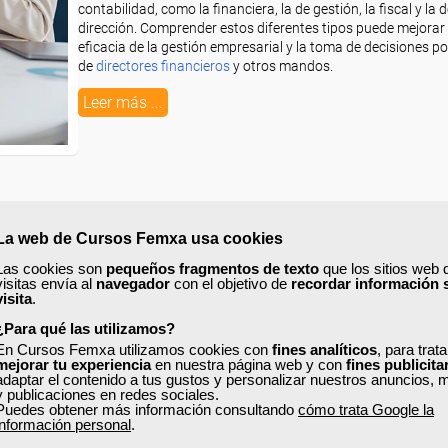
contabilidad, como la financiera, la de gestión, la fiscal y la 
dirección. Comprender estos diferentes tipos puede mejorar 
eficacia de la gestión empresarial y la toma de decisiones po
de
directores financieros
y otros mandos.
Leer más ...
La web de Cursos Femxa usa cookies
Cómo implementar la norma ISO 9001 en una
Las cookies son
pequeños fragmentos de texto
que los sitios web 
visitas envía al
navegador
con el objetivo de
recordar información 
empresa
visita
.
Viernes, 26 Julio 2024 11:30
¿Para qué las utilizamos?
Escrito por
Chema García
En Cursos Femxa utilizamos cookies con
fines analíticos
, para trat
mejorar tu experiencia
en nuestra página web y con
fines publicita
adaptar el contenido a tus gustos y personalizar nuestros anuncios, 
La norma ISO 9001 es un estándar internacional que estab
y publicaciones en redes sociales.
requisitos para un sistema de gestión de la calidad (SGC) 
Puedes obtener más información consultando
cómo trata Google la
Publicada por primera vez en 1987 por la Organización Inte
información personal
.
de Normalización (ISO), esta norma se ha convertido en una