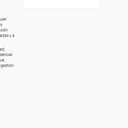
uier
as
ación
adas y a
ad,
sencial.
que
 gestión