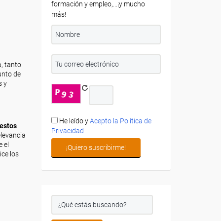
formación y empleo,...¡y mucho
más!
, tanto
unto de
s y
He leído y
Acepto la Política de
 estos
Privacidad
elevancia
 el
ice los