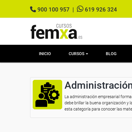
900 100 957
|
619 926 324
INICIO
CURSOS
BLOG
Administració
La administración empresarial forma p
debe brillar la buena organización y 
esta categoría para conocer las mater