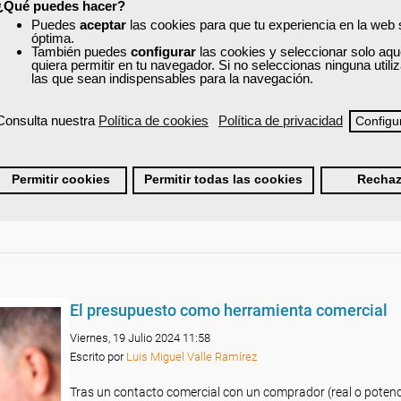
¿Qué puedes hacer?
referencia global para asegurar la calidad y la eficiencia en l
Puedes
aceptar
las cookies para que tu experiencia en la web
organizaciones de diversos sectores.
óptima.
También puedes
configurar
las cookies y seleccionar solo aqu
La ISO 9001 proporciona un marco sistemático para gestion
quiera permitir en tu navegador. Si no seleccionas ninguna util
procesos empresariales y mejorar la satisfacción del cliente, 
las que sean indispensables para la navegación.
tiempo que fomenta la mejora continua.
Leer más ...
Consulta nuestra
Política de cookies
Política de privacidad
Configu
Permitir cookies
Permitir todas las cookies
Rechaz
El presupuesto como herramienta comercial
Viernes, 19 Julio 2024 11:58
Escrito por
Luis Miguel Valle Ramírez
Tras un contacto comercial con un comprador (real o potencia