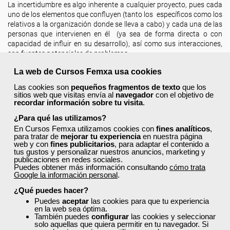
La incertidumbre es algo inherente a cualquier proyecto, pues cada
uno de los elementos que confluyen (tanto los específicos como los
relativos a la organización donde se lleva a cabo) y cada una de las
personas que intervienen en él (ya sea de forma directa o con
capacidad de influir en su desarrollo), así como sus interacciones,
son fuentes potenciales de problemas.
Se precisa, por tanto, disponer de herramientas y técnicas
que
La web de Cursos Femxa usa cookies
ayuden a solucionar esos problemas. Dos de esas herramientas son
Las cookies son
pequeños fragmentos de texto
que los
el diagrama de causa y efecto, y la técnica de los 5 porqués.
sitios web que visitas envía al
navegador
con el objetivo de
recordar información sobre tu visita
.
Leer más ...
¿Para qué las utilizamos?
En Cursos Femxa utilizamos cookies con
fines analíticos
,
para tratar de
mejorar tu experiencia
en nuestra página
web y con
fines publicitarios
, para adaptar el contenido a
tus gustos y personalizar nuestros anuncios, marketing y
publicaciones en redes sociales.
Puedes obtener más información consultando
cómo trata
Google la información personal
.
¿Qué puedes hacer?
Puedes
aceptar
las cookies para que tu experiencia
en la web sea óptima.
También puedes
configurar
las cookies y seleccionar
solo aquellas que quiera permitir en tu navegador. Si