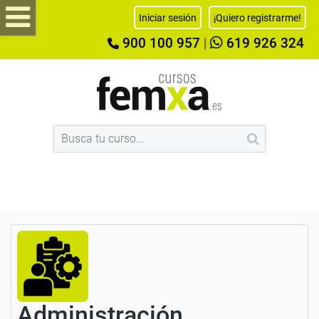
Iniciar sesión
¡Quiero registrarme!
900 100 957
|
619 926 324
Administración