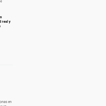
ye
ón
 real y
s
sonas en