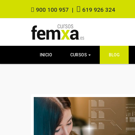
900 100 957
|
619 926 324
INICIO
CURSOS
BLOG