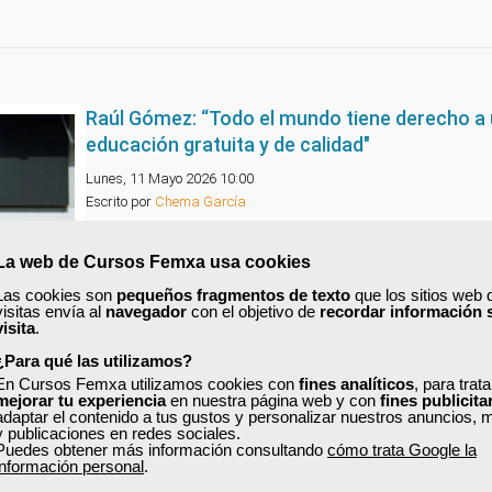
Raúl Gómez: “Todo el mundo tiene derecho a
educación gratuita y de calidad"
Lunes, 11 Mayo 2026 10:00
Escrito por
Chema García
Hoy hablamos con Raúl Gómez
, creador de contenido
La web de Cursos Femxa usa cookies
especializado en becas, ayudas y oportunidades formativa
nuevo embajador de Femxa
en la difusión de nuestra ofer
Las cookies son
pequeños fragmentos de texto
que los sitios web 
cursos subvencionados.
visitas envía al
navegador
con el objetivo de
recordar información 
visita
.
Su forma clara, cercana y directa de explicar convocatoria
¿Para qué las utilizamos?
requisitos y oportunidades en
Instagram
y
TikTok
ha cons
acercar la formación a miles de personas que buscan mej
En Cursos Femxa utilizamos cookies con
fines analíticos
, para trat
mejorar tu experiencia
en nuestra página web y con
fines publicita
perfil profesional, reciclarse o acceder a nuevas opciones 
adaptar el contenido a tus gustos y personalizar nuestros anuncios, 
empleo.
y publicaciones en redes sociales.
Puedes obtener más información consultando
cómo trata Google la
Leer más ...
información personal
.