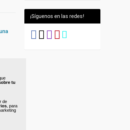
¡Síguenos en las redes!
 una
s, y
ta de
que
sobre tu
s,
eguido
orar su
ar de
rios
, para
de
marketing