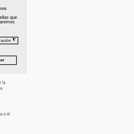
 sea
ellas que
izaremos
◮
ración
ar
 la
la
l
a o el