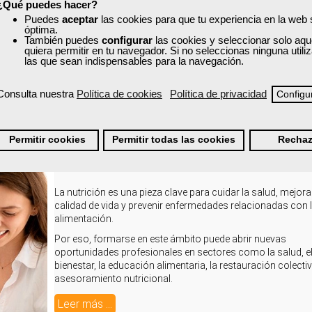
¿Qué puedes hacer?
Puedes
aceptar
las cookies para que tu experiencia en la web
óptima.
También puedes
configurar
las cookies y seleccionar solo aqu
quiera permitir en tu navegador. Si no seleccionas ninguna util
las que sean indispensables para la navegación.
Consulta nuestra
Política de cookies
Política de privacidad
Configu
Cursos de nutrición online en Femxa
Permitir cookies
Permitir todas las cookies
Rechaz
Miércoles, 06 Mayo 2026 10:00
Escrito por
Chema García
La nutrición es una pieza clave para cuidar la salud, mejorar
calidad de vida y prevenir enfermedades relacionadas con 
alimentación.
Por eso, formarse en este ámbito puede abrir nuevas
oportunidades profesionales en sectores como la salud, e
bienestar, la educación alimentaria, la restauración colectiv
asesoramiento nutricional.
Leer más ...