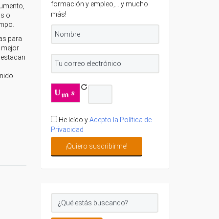
formación y empleo,...¡y mucho
cumento,
más!
os o
empo.
as para
 mejor
 destacan
nido.
He leído y
Acepto la Política de
Privacidad