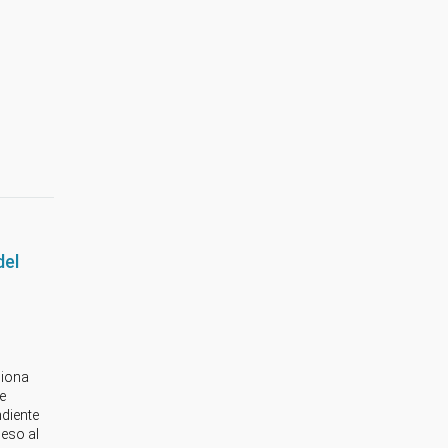
del
ciona
e
ndiente
ceso al