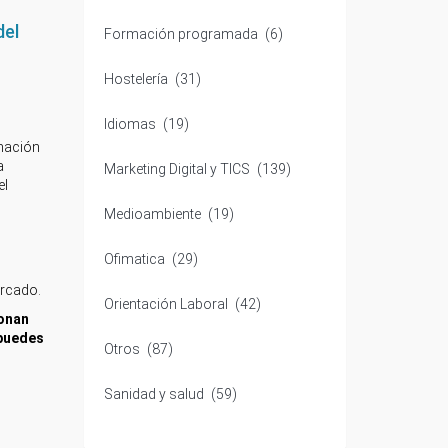
del
Formación programada
(6)
Hostelería
(31)
Idiomas
(19)
mación
a
Marketing Digital y TICS
(139)
el
Medioambiente
(19)
Ofimatica
(29)
ercado.
Orientación Laboral
(42)
onan
puedes
Otros
(87)
Sanidad y salud
(59)