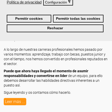
Política de privacidad
◮
Configuración
Permitir cookies
Permitir todas las cookies
Desarrolla tus habilidades directivas para ser un
líder
Rechazar
Miércoles, 17 Agosto 2022 10:00
Escrito por
Chema García
A lo largo de nuestras carreras profesionales hemos pasado por
varios momentos: aprendizaje, trabajo con becas, puestos junior y
con el tiempo, nos hemos convertido en profesionales reputados en
el sector.
Puede que ahora haya llegado el momento de asumir
responsabilidades y convertirse en líder
de un equipo, para ello
debemos desarrollar las habilidades directivas inherentes a un
puesto así.
Sigue leyendo y os contamos cómo hacerlo.
Leer más ...