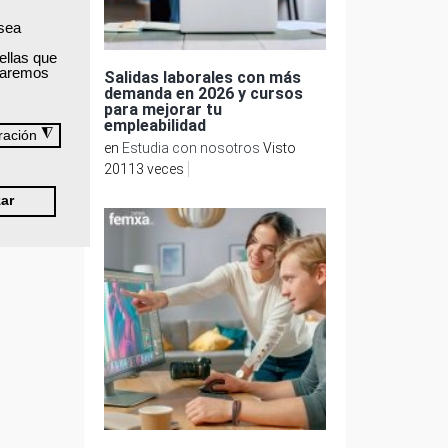
La
 sea
ión lo
ellas que
izaremos
Salidas laborales con más
demanda en 2026 y cursos
para mejorar tu
tar
empleabilidad
◮
ración
en
Estudia con nosotros
Visto
 por el
al.
20113 veces
ar