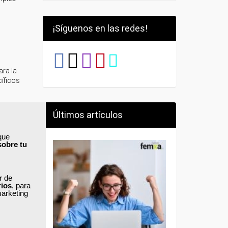
¡Síguenos en las redes!
ra la
cíficos
Últimos artículos
úblico o
que
ión
sobre tu
rtura
o
ar de
rios
, para
marketing
itan