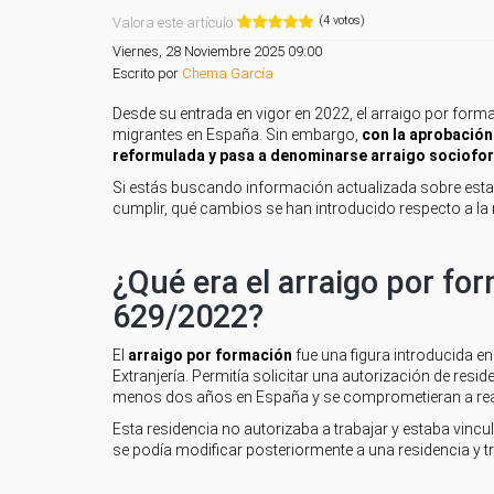
(4 votos)
Valora este artículo
Viernes, 28 Noviembre 2025 09:00
Escrito por
Chema García
Desde su entrada en vigor en 2022, el arraigo por form
migrantes en España. Sin embargo,
con la aprobación
reformulada y pasa a denominarse arraigo sociofo
Si estás buscando información actualizada sobre esta a
cumplir, qué cambios se han introducido respecto a la
¿Qué era el arraigo por fo
629/2022?
El
arraigo por formación
fue una figura introducida en
Extranjería. Permitía solicitar una autorización de res
menos dos años en España y se comprometieran a real
Esta residencia no autorizaba a trabajar y estaba vinc
se podía modificar posteriormente a una residencia y t