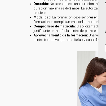
Duración:
No se establece una duración mínima 
duración máxima es de
2 años
. La autorización
requiere.
Modalidad:
La formación debe ser
presencial 
formaciones completamente online no suelen ser 
Compromiso de matrícula:
El solicitante debe a
justificante de matrícula dentro del plazo establec
Aprovechamiento de la formación:
Una vez fin
centro formativo que acredite la
superación de 