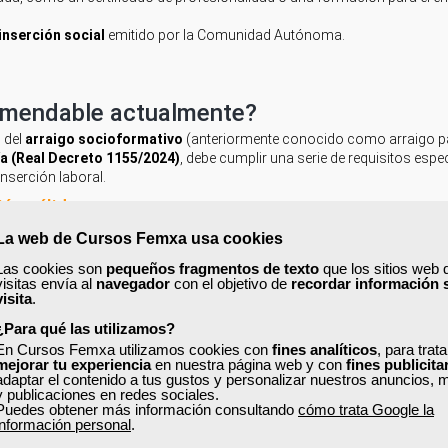
inserción social
emitido por la Comunidad Autónoma.
comendable actualmente?
 del
arraigo socioformativo
(anteriormente conocido como arraigo pa
a (Real Decreto 1155/2024)
, debe cumplir una serie de requisitos espe
inserción laboral.
ón válida
n un centro de enseñanza
acreditado oficialmente en España
, ya sea p
La web de Cursos Femxa usa cookies
va válida.
Las cookies son
pequeños fragmentos de texto
que los sitios web 
gra, no modular ni parcial, y conducir a la obtención de una cualificac
visitas envía al
navegador
con el objetivo de
recordar información 
ocupaciones incluidas en el
Catálogo de Ocupaciones de Difícil Cobe
visita
.
tegración laboral.
¿Para qué las utilizamos?
lidas diversas modalidades de formación reglada, entre ellas:
En Cursos Femxa utilizamos cookies con
fines analíticos
, para trat
iveles 2 y 3.
mejorar tu experiencia
en nuestra página web y con
fines publicita
ios Públicos de Empleo
(SEPE o servicios autonómicos).
adaptar el contenido a tus gustos y personalizar nuestros anuncios, 
personas adultas.
y publicaciones en redes sociales.
icaciones de aptitud técnica
o
habilitaciones profesionales
que perm
Puedes obtener más información consultando
cómo trata Google la
información personal
.
inistración como válidas para mejorar la inserción laboral.