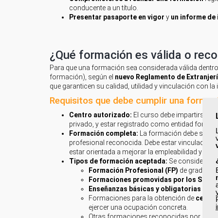
conducente a un título.
Presentar pasaporte en vigor
y
un informe de 
¿Qué formación es válida o re
Para que una formación sea considerada válida dentro
formación), según el
nuevo Reglamento de Extranjerí
que garanticen su calidad, utilidad y vinculación con la 
Requisitos que debe cumplir una formaci
Centro autorizado:
El curso debe impartirse e
privado, y estar registrado como entidad formati
Formación completa:
La formación debe ser ínte
profesional reconocida. Debe estar vinculada a 
estar orientada a mejorar la empleabilidad y la in
Tipos de formación aceptada:
Se consideran vá
Formación Profesional (FP)
de grado C, n
Formaciones promovidas por los Servic
Enseñanzas básicas y obligatorias
para 
Formaciones para la obtención de
certif
ejercer una ocupación concreta.
Otras formaciones reconocidas por la adm