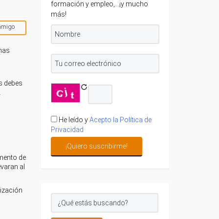
formación y empleo,...¡y mucho
más!
amigo
onas
os debes
.
He leído y
Acepto la Política de
Privacidad
amento de
evaran al
rización