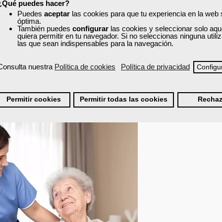
¿Qué puedes hacer?
oficial, pero muchas formaciones válidas tienen al menos
200 horas
. 
Puedes
aceptar
las cookies para que tu experiencia en la web
 inicial se concede por
12 meses
, prorrogables por otros 12 si la formac
óptima.
También puedes
configurar
las cookies y seleccionar solo aqu
quiera permitir en tu navegador. Si no seleccionas ninguna util
o semipresencial
, con al menos un
50% de clases presenciales
. Las
las que sean indispensables para la navegación.
admitidas para este tipo de autorización.
creditar por escrito su
compromiso de realizar la formación
o presen
ido por la Oficina de Extranjería.
Consulta nuestra
Política de cookies
Política de privacidad
Configu
alizado el curso, será necesario presentar un
certificado oficial
emitido
la formación
y la obtención de la cualificación o competencia profesion
Permitir cookies
Permitir todas las cookies
Rechaz