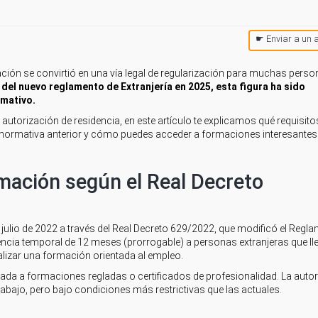
☛ Enviar a un 
ación se convirtió en una vía legal de regularización para muchas pers
 del nuevo reglamento de Extranjería en 2025, esta figura ha sido
rmativo.
utorización de residencia, en este artículo te explicamos qué requisit
 normativa anterior y cómo puedes acceder a formaciones interesantes
rmación según el Real Decreto
 julio de 2022 a través del Real Decreto 629/2022, que modificó el Regl
idencia temporal de 12 meses (prorrogable) a personas extranjeras que ll
izar una formación orientada al empleo.
ulada a formaciones regladas o certificados de profesionalidad. La auto
rabajo, pero bajo condiciones más restrictivas que las actuales.