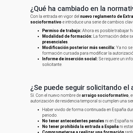
¿Qué ha cambiado en la normativ
Con la entrada en vigor del
nuevo reglamento de Extra
socioformativo
e introduce una serie de cambios clave
Permiso de trabajo:
Ahora es posible trabajar 
Modalidad de formación:
La formación debe s
presenciales
.
Modificación posterior más sencilla:
Ya no se 
formación cursada para modificar la autorización
Informe de inserción social:
Se requiere un inf
solicitante.
¿Se puede seguir solicitando el 
Sí. Con el nuevo nombre de
arraigo socioformativo
, 
autorización de residencia temporal si cumplen una seri
Haber vivido de forma continuada en España du
periodo.
No tener antecedentes penales
ni en España ni
No tener prohibida la entrada a España
ni esta
Comprometerse a realizar una formación
regl