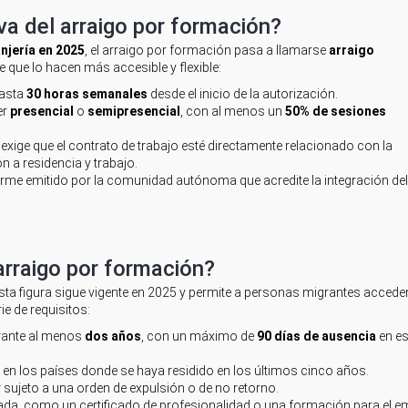
a del arraigo por formación?
njería en 2025
, el arraigo por formación pasa a llamarse
arraigo
 que lo hacen más accesible y flexible:
hasta
30 horas semanales
desde el inicio de la autorización.
er
presencial
o
semipresencial
, con al menos un
50% de sesiones
exige que el contrato de trabajo esté directamente relacionado con la
 a residencia y trabajo.
orme emitido por la comunidad autónoma que acredite la integración del
arraigo por formación?
esta figura sigue vigente en 2025 y permite a personas migrantes accede
e de requisitos:
rante al menos
dos años
, con un máximo de
90 días de ausencia
en e
 en los países donde se haya residido en los últimos cinco años.
r sujeto a una orden de expulsión o de no retorno.
ada, como un certificado de profesionalidad o una formación para el e