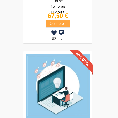
Online
15 horas
112,50 €
67,50 €
Comprar
82
2
40% DTO.
Descuentos especiales
Sin requisitos de acceso
Diploma
Compra segura