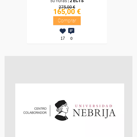
50 horas |
2 ECTS
275,00 €
165,00 €
Comprar
17
0