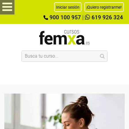
Iniciar sesión
¡Quiero registrarme!
900 100 957
|
619 926 324