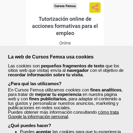
Cursos Femxa
Tutorización online de
acciones formativas para el
empleo
Online
30 horas
195,00 €
La web de Cursos Femxa usa cookies
117,00 €
Las cookies son
pequeños fragmentos de texto
que los
Comprar
sitios web que visitas envía al
navegador
con el objetivo de
recordar información sobre tu visita
.
¿Para qué las utilizamos?
20
0
En Cursos Femxa utilizamos cookies con
fines analíticos
,
para tratar de
mejorar tu experiencia
en nuestra página
web y con
fines publicitarios
, para adaptar el contenido a
tus gustos y personalizar nuestros anuncios, marketing y
publicaciones en redes sociales.
Puedes obtener más información consultando
cómo trata
Google la información personal
.
Descuentos especiales
¿Qué puedes hacer?
Puedes
aceptar
las cookies para que tu experiencia