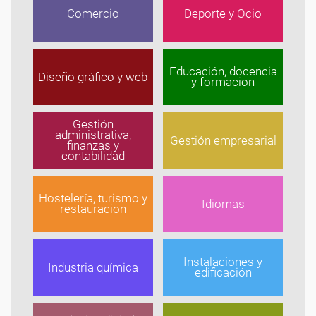
Comercio
Deporte y Ocio
Educación, docencia
Diseño gráfico y web
y formacion
Gestión
administrativa,
Gestión empresarial
finanzas y
contabilidad
Hostelería, turismo y
Idiomas
restauracion
Instalaciones y
Industria química
edificación