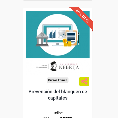
40% DTO.
Descuentos especiales
Sin requisitos de acceso
Doble titulación
Compra segura
Cursos Femxa
Prevención del blanqueo de
capitales
Online