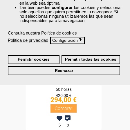
en la web sea óptima.
Sin requisitos de acceso
También puedes
configurar
las cookies y seleccionar
solo aquellas que quiera permitir en tu navegador. Si
no seleccionas ninguna utilizaremos las que sean
Diploma
indispensables para la navegación.
Compra segura
Consulta nuestra
Política de cookies
Política de privacidad
◮
Configuración
Cursos Femxa
Pack My Ardor English - 1
Permitir cookies
Permitir todas las cookies
nivel
Rechazar
Online
50 horas
420,00 €
294,00 €
Comprar
5
0