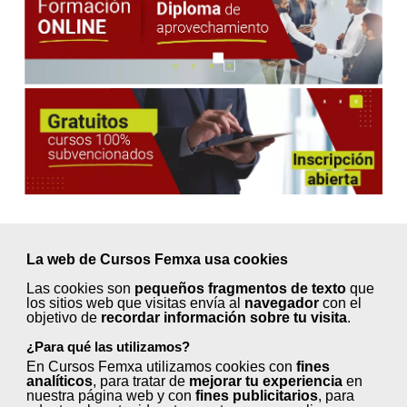
La web de Cursos Femxa usa cookies
Próximos inicios en
Las cookies son
pequeños fragmentos de texto
que
septiembre ¡Elige tu curso!
los sitios web que visitas envía al
navegador
con el
objetivo de
recordar información sobre tu visita
.
¿Para qué las utilizamos?
En Cursos Femxa utilizamos cookies con
fines
Animación turística (50 horas)
analíticos
, para tratar de
mejorar tu experiencia
en
nuestra página web y con
fines publicitarios
, para