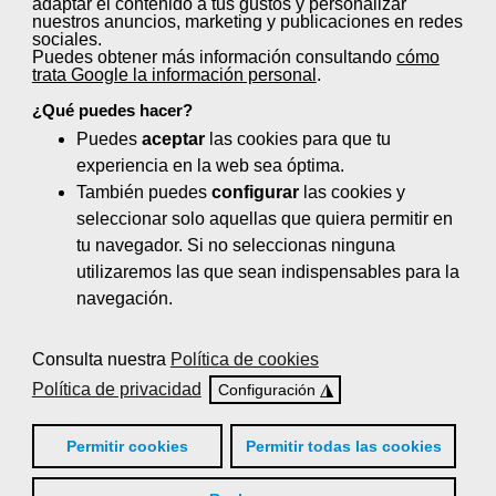
adaptar el contenido a tus gustos y personalizar
Control de quejas y reclamaciones (20
nuestros anuncios, marketing y publicaciones en redes
horas)
sociales.
Puedes obtener más información consultando
cómo
trata Google la información personal
.
El servicio de comidas en centros
sanitarios y sociosanitarios (100 horas)
¿Qué puedes hacer?
Puedes
aceptar
las cookies para que tu
Gestión de la calidad de servicio en el
experiencia en la web sea óptima.
sector de la hostelería (40 horas)
También puedes
configurar
las cookies y
seleccionar solo aquellas que quiera permitir en
Logística en bar: Aprovisionamiento y
tu navegador. Si no seleccionas ninguna
almacenaje de alimentos y bebidas (35
utilizaremos las que sean indispensables para la
horas)
navegación.
Nutrición y dietética (110 horas)
Consulta nuestra
Política de cookies
Organización de eventos y protocolo (65
Política de privacidad
◮
Configuración
horas)
Planificación de menús y dietas
Permitir cookies
Permitir todas las cookies
especiales (20 horas)