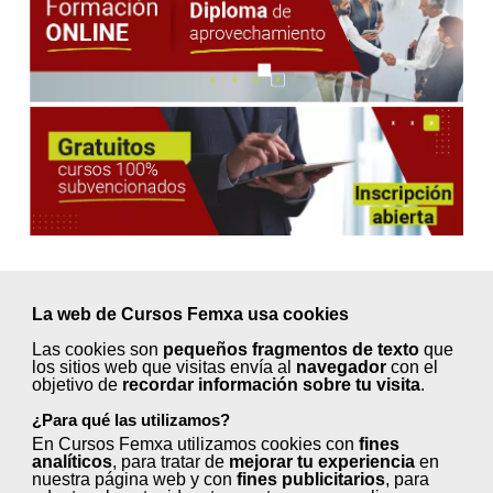
La web de Cursos Femxa usa cookies
Próximos inicios en
Las cookies son
pequeños fragmentos de texto
que
septiembre ¡Elige tu curso!
los sitios web que visitas envía al
navegador
con el
objetivo de
recordar información sobre tu visita
.
¿Para qué las utilizamos?
En Cursos Femxa utilizamos cookies con
fines
Animación turística (50 horas)
analíticos
, para tratar de
mejorar tu experiencia
en
nuestra página web y con
fines publicitarios
, para