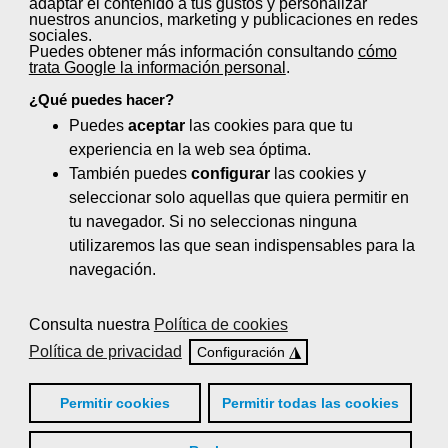
adaptar el contenido a tus gustos y personalizar
Control de quejas y reclamaciones (20
nuestros anuncios, marketing y publicaciones en redes
horas)
sociales.
Puedes obtener más información consultando
cómo
trata Google la información personal
.
El servicio de comidas en centros
sanitarios y sociosanitarios (100 horas)
¿Qué puedes hacer?
Puedes
aceptar
las cookies para que tu
Gestión de la calidad de servicio en el
experiencia en la web sea óptima.
sector de la hostelería (40 horas)
También puedes
configurar
las cookies y
seleccionar solo aquellas que quiera permitir en
Logística en bar: Aprovisionamiento y
tu navegador. Si no seleccionas ninguna
almacenaje de alimentos y bebidas (35
utilizaremos las que sean indispensables para la
horas)
navegación.
Nutrición y dietética (110 horas)
Consulta nuestra
Política de cookies
Organización de eventos y protocolo (65
Política de privacidad
◮
Configuración
horas)
Planificación de menús y dietas
Permitir cookies
Permitir todas las cookies
especiales (20 horas)